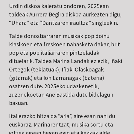
Urdin diskoa kaleratu ondoren, 2025ean
taldeak Aurrera Begira diskoa aurkezten digu,
“Uhara” eta “Dantzaren iraultza” singleekin.
Talde donostiarraren musikak pop doinu
klasikoen eta freskoen nahasketa dakar, brit
pop eta pop italiarraren pintzeladak
dituelarik. Taldea Marina Landak ez ezik, Iñaki
Ortegok (teklatuak), Iñaki Olaskoagak
(gitarrak) eta Ion Larrañagak (bateria)
osatzen dute. 2025eko udazkenetik,
zuzenekoetan Ane Bastida dute bidelagun
baxuan.
Italierazko hitza da “aria”, aire esan nahi du
euskaraz. Marinarentzat, musika sortu eta
jotzea airean hegan egin eta kezkak alde