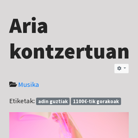
Aria
kontzertuan
Musika
Etiketak:
adin guztiak
1100€-tik gorakoak