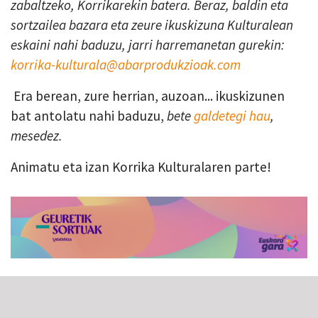
zabaltzeko, Korrikarekin batera. Beraz, baldin eta
sortzailea bazara eta zeure ikuskizuna Kulturalean
eskaini nahi baduzu, jarri harremanetan gurekin:
korrika-kulturala@abarprodukzioak.com
Era berean, zure herrian, auzoan... ikuskizunen
bat antolatu nahi baduzu,
bete
galdetegi hau
,
mesedez.
Animatu eta izan Korrika Kulturalaren parte!