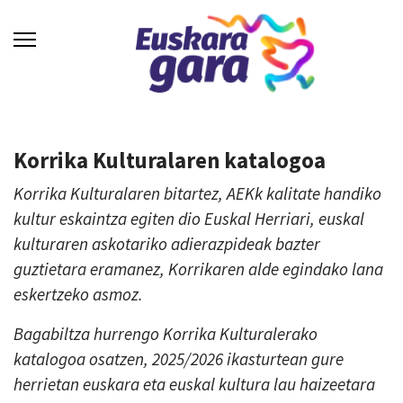
Korrika Kulturalaren katalogoa
Korrika Kulturalaren bitartez, AEKk kalitate handiko
kultur eskaintza egiten dio Euskal Herriari, euskal
kulturaren askotariko adierazpideak bazter
guztietara eramanez, Korrikaren alde egindako lana
eskertzeko asmoz.
Bagabiltza hurrengo Korrika Kulturalerako
katalogoa osatzen, 2025/2026 ikasturtean gure
herrietan euskara eta euskal kultura lau haizeetara