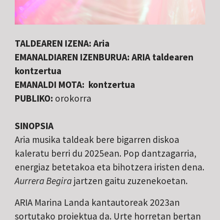
TALDEAREN IZENA: Aria
EMANALDIAREN IZENBURUA:
ARIA taldearen
kontzertua
EMANALDI MOTA: kontzertua
PUBLIKO:
orokorra
SINOPSIA
Aria musika taldeak bere bigarren diskoa
kaleratu berri du 2025ean. Pop dantzagarria,
energiaz betetakoa eta bihotzera iristen dena.
Aurrera Begira
jartzen gaitu zuzenekoetan.
ARIA Marina Landa kantautoreak 2023an
sortutako proiektua da. Urte horretan bertan