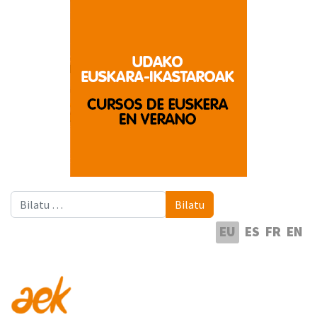
Bilatu
Bilatu
Hautatu hizkuntza
EU
ES
FR
EN