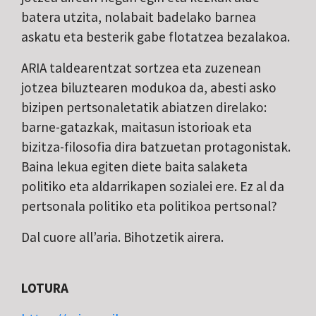
batera utzita, nolabait badelako barnea
askatu eta besterik gabe flotatzea bezalakoa.
ARIA taldearentzat sortzea eta zuzenean
jotzea biluztearen modukoa da, abesti asko
bizipen pertsonaletatik abiatzen direlako:
barne-gatazkak, maitasun istorioak eta
bizitza-filosofia dira batzuetan protagonistak.
Baina lekua egiten diete baita salaketa
politiko eta aldarrikapen sozialei ere. Ez al da
pertsonala politiko eta politikoa pertsonal?
Dal cuore all’aria. Bihotzetik airera.
LOTURA