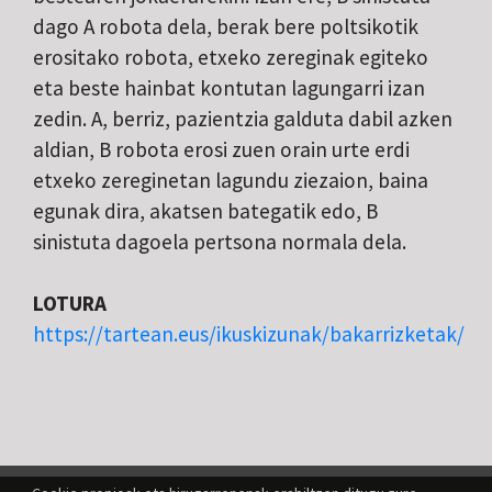
dago A robota dela, berak bere poltsikotik
erositako robota, etxeko zereginak egiteko
eta beste hainbat kontutan lagungarri izan
zedin. A, berriz, pazientzia galduta dabil azken
aldian, B robota erosi zuen orain urte erdi
etxeko zereginetan lagundu ziezaion, baina
egunak dira, akatsen bategatik edo, B
sinistuta dagoela pertsona normala dela.
LOTURA
https://tartean.eus/ikuskizunak/bakarrizketak/