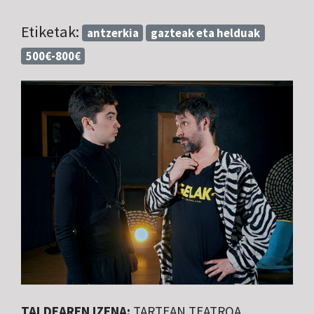
Etiketak:
antzerkia
gazteak eta helduak
500€-800€
TALDEAREN IZENA:
TARTEAN TEATROA