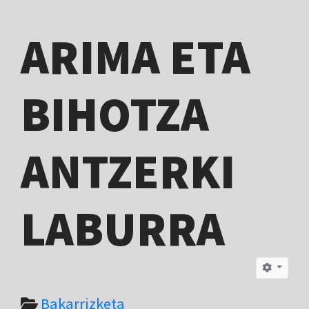
ARIMA ETA
BIHOTZA
ANTZERKI
LABURRA
Bakarrizketa