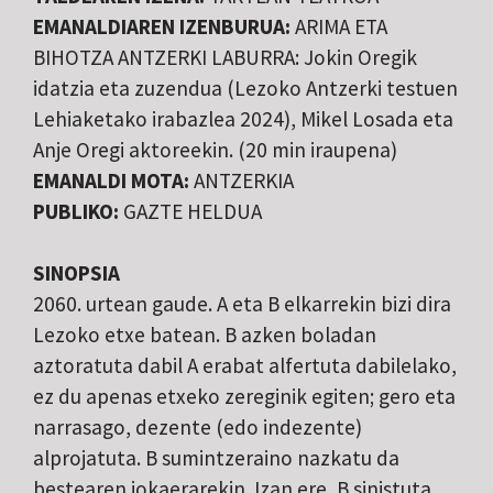
EMANALDIAREN IZENBURUA:
ARIMA ETA
BIHOTZA ANTZERKI LABURRA: Jokin Oregik
idatzia eta zuzendua (Lezoko Antzerki testuen
Lehiaketako irabazlea 2024), Mikel Losada eta
Anje Oregi aktoreekin. (20 min iraupena)
EMANALDI MOTA:
ANTZERKIA
PUBLIKO:
GAZTE HELDUA
SINOPSIA
2060. urtean gaude. A eta B elkarrekin bizi dira
Lezoko etxe batean. B azken boladan
aztoratuta dabil A erabat alfertuta dabilelako,
ez du apenas etxeko zereginik egiten; gero eta
narrasago, dezente (edo indezente)
alprojatuta. B sumintzeraino nazkatu da
bestearen jokaerarekin. Izan ere, B sinistuta