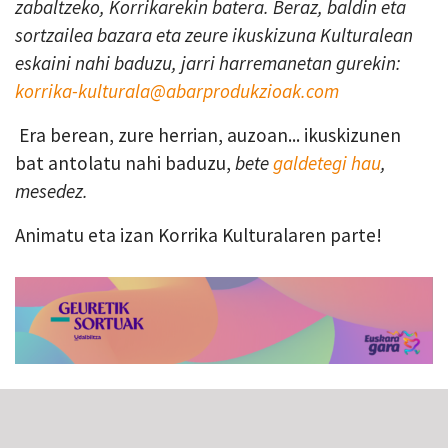
zabaltzeko, Korrikarekin batera. Beraz, baldin eta
sortzailea bazara eta zeure ikuskizuna Kulturalean
eskaini nahi baduzu, jarri harremanetan gurekin:
korrika-kulturala@abarprodukzioak.com
Era berean, zure herrian, auzoan... ikuskizunen
bat antolatu nahi baduzu,
bete
galdetegi hau
,
mesedez.
Animatu eta izan Korrika Kulturalaren parte!