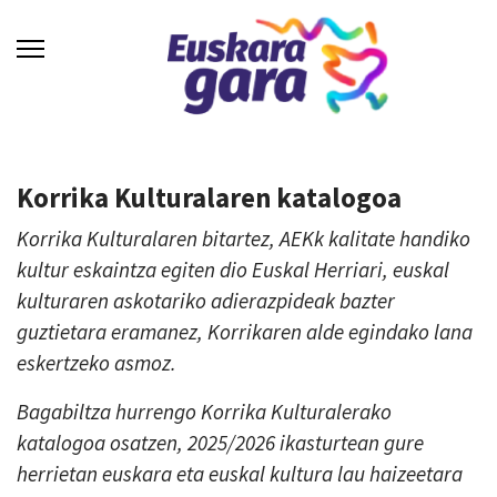
Korrika Kulturalaren katalogoa
Korrika Kulturalaren bitartez, AEKk kalitate handiko
kultur eskaintza egiten dio Euskal Herriari, euskal
kulturaren askotariko adierazpideak bazter
guztietara eramanez, Korrikaren alde egindako lana
eskertzeko asmoz.
Bagabiltza hurrengo Korrika Kulturalerako
katalogoa osatzen, 2025/2026 ikasturtean gure
herrietan euskara eta euskal kultura lau haizeetara