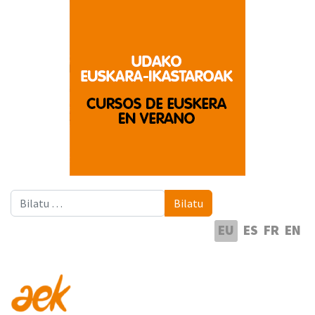
Bilatu
Bilatu
Hautatu hizkuntza
EU
ES
FR
EN