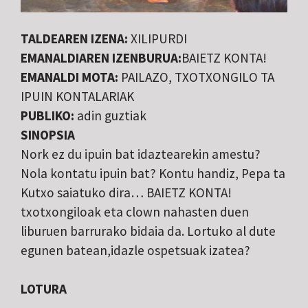
TALDEAREN IZENA:
XILIPURDI
EMANALDIAREN IZENBURUA:
BAIETZ KONTA!
EMANALDI MOTA:
PAILAZO, TXOTXONGILO TA
IPUIN KONTALARIAK
PUBLIKO:
adin guztiak
SINOPSIA
Nork ez du ipuin bat idaztearekin amestu?
Nola kontatu ipuin bat? Kontu handiz, Pepa ta
Kutxo saiatuko dira… BAIETZ KONTA!
txotxongiloak eta clown nahasten duen
liburuen barrurako bidaia da. Lortuko al dute
egunen batean,idazle ospetsuak izatea?
LOTURA