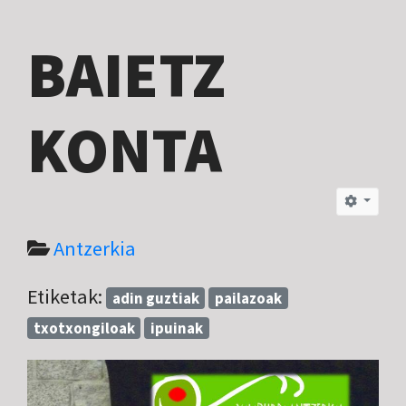
BAIETZ
KONTA
Antzerkia
Etiketak:
adin guztiak
pailazoak
txotxongiloak
ipuinak