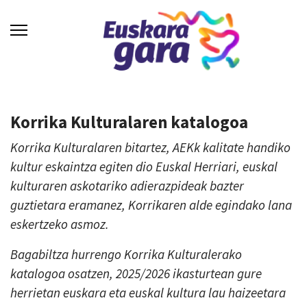
Korrika Kulturalaren katalogoa
Korrika Kulturalaren bitartez, AEKk kalitate handiko
kultur eskaintza egiten dio Euskal Herriari, euskal
kulturaren askotariko adierazpideak bazter
guztietara eramanez, Korrikaren alde egindako lana
eskertzeko asmoz.
Bagabiltza hurrengo Korrika Kulturalerako
katalogoa osatzen, 2025/2026 ikasturtean gure
herrietan euskara eta euskal kultura lau haizeetara