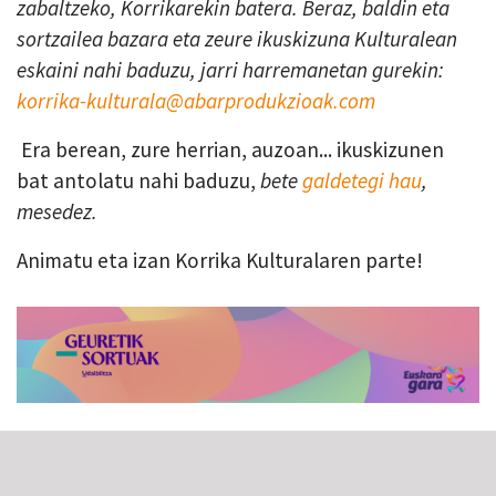
zabaltzeko, Korrikarekin batera. Beraz, baldin eta
sortzailea bazara eta zeure ikuskizuna Kulturalean
eskaini nahi baduzu, jarri harremanetan gurekin:
korrika-kulturala@abarprodukzioak.com
Era berean, zure herrian, auzoan... ikuskizunen
bat antolatu nahi baduzu,
bete
galdetegi hau
,
mesedez.
Animatu eta izan Korrika Kulturalaren parte!