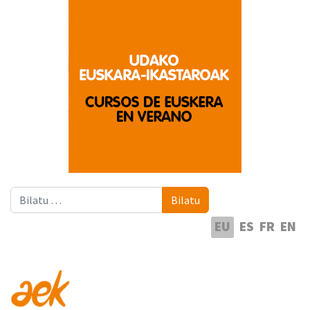
Bilatu
Bilatu
Hautatu hizkuntza
EU
ES
FR
EN