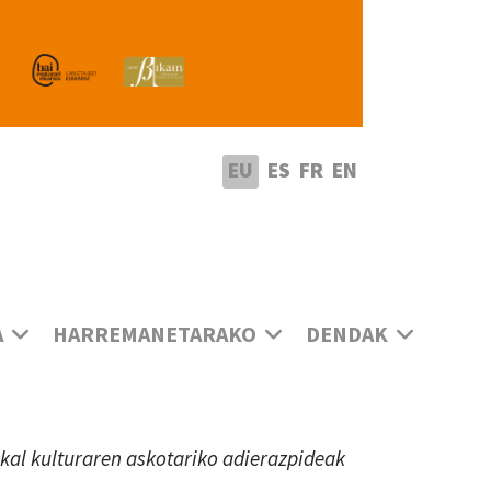
utatu hizkuntza
EU
ES
FR
EN
A
HARREMANETARAKO
DENDAK
uskal kulturaren askotariko adierazpideak