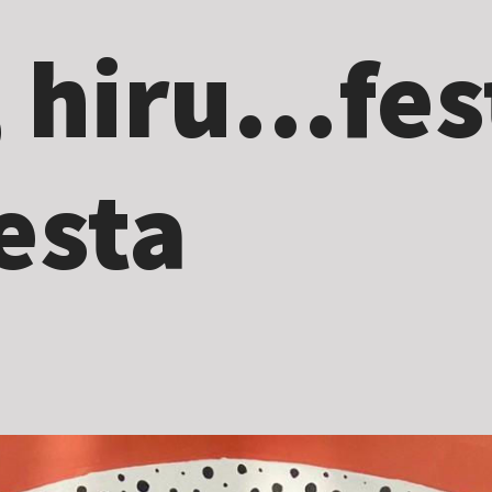
, hiru...fes
esta