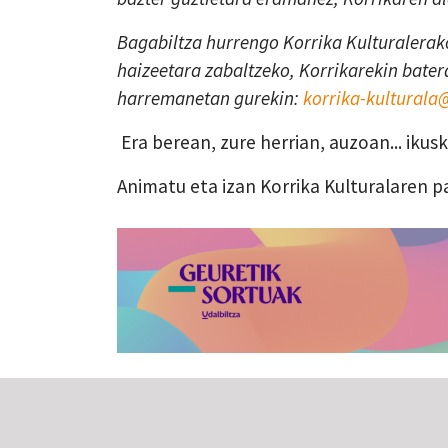
Bagabiltza hurrengo Korrika Kulturalerako
haizeetara zabaltzeko, Korrikarekin batera
harremanetan gurekin:
korrika-kultural
Era berean, zure herrian, auzoan... iku
Animatu eta izan Korrika Kulturalaren p