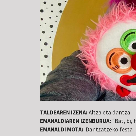
TALDEAREN IZENA:
Altza eta dantza
EMANALDIAREN IZENBURUA:
“Bat, bi, 
EMANALDI MOTA:
Dantzatzeko festa