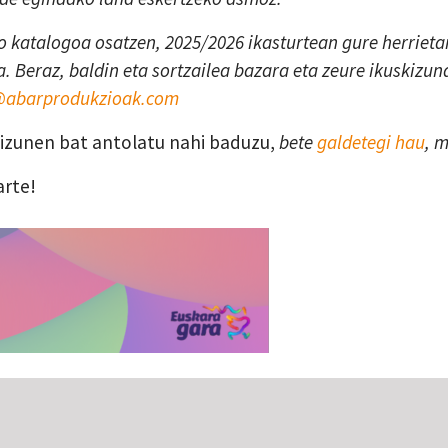
 katalogoa osatzen, 2025/2026 ikasturtean gure herrietan
. Beraz, baldin eta sortzailea bazara eta zeure ikuskizun
a@abarprodukzioak.com
skizunen bat antolatu nahi baduzu,
bete
galdetegi hau
, 
arte!