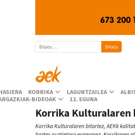
Bilatu
Bilatu
HASIERA
KORRIKA
LAGUNTZAILEA
ALBI
ARGAZKIAK-BIDEOAK
12. EGUNA
Korrika Kulturalaren
Korrika Kulturalaren bitartez, AEKk kalita
bazter guztietara eramanez, Korrikaren a