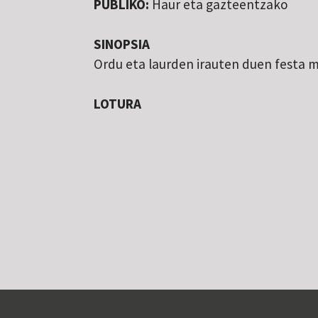
PUBLIKO:
Haur eta gazteentzako
SINOPSIA
Ordu eta laurden irauten duen festa 
LOTURA