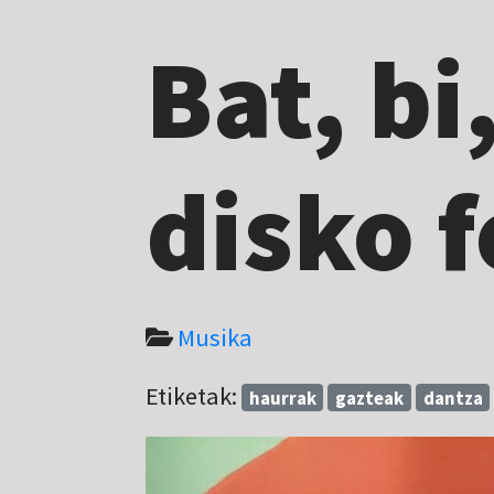
Bat, bi
disko f
Musika
Etiketak:
haurrak
gazteak
dantza