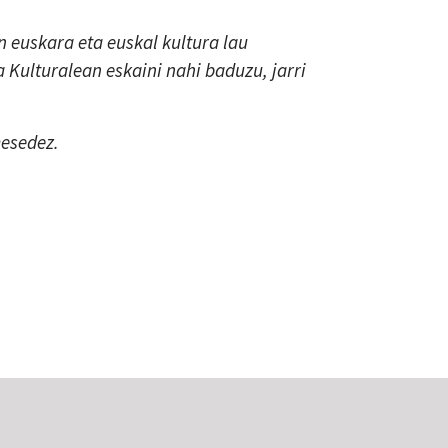
 euskara eta euskal kultura lau
a Kulturalean eskaini nahi baduzu, jarri
mesedez.