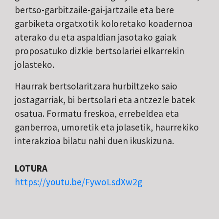
bertso-garbitzaile-gai-jartzaile eta bere
garbiketa orgatxotik koloretako koadernoa
aterako du eta aspaldian jasotako gaiak
proposatuko dizkie bertsolariei elkarrekin
jolasteko.
Haurrak bertsolaritzara hurbiltzeko saio
jostagarriak, bi bertsolari eta antzezle batek
osatua. Formatu freskoa, errebeldea eta
ganberroa, umoretik eta jolasetik, haurrekiko
interakzioa bilatu nahi duen ikuskizuna.
LOTURA
https://youtu.be/FywoLsdXw2g