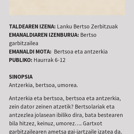
TALDEAREN IZENA:
Lanku Bertso Zerbitzuak
EMANALDIAREN IZENBURUA:
Bertso
garbitzailea
EMANALDI MOTA:
Bertsoa eta antzerkia
PUBLIKO:
Haurrak 6-12
SINOPSIA
Antzerkia, bertsoa, umorea.
Antzerkia eta bertsoa, bertsoa eta antzerkia,
zein dator zeinen atzetik? Bertsolariak eta
antzezlea jolasean ibiliko dira, bata bestearen
bila hitzez, keinuz, umorez…. Gartxot
garbitzailearen ametsa gai-jartzaile izatea da,