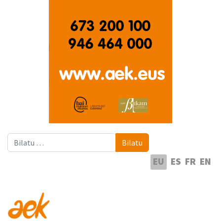
Bilatu
Bilatu
Hautatu hizkuntza
EU
ES
FR
EN