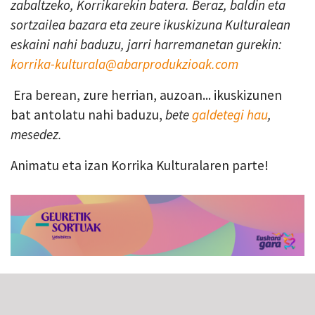
zabaltzeko, Korrikarekin batera. Beraz, baldin eta
sortzailea bazara eta zeure ikuskizuna Kulturalean
eskaini nahi baduzu, jarri harremanetan gurekin:
korrika-kulturala@abarprodukzioak.com
Era berean, zure herrian, auzoan... ikuskizunen
bat antolatu nahi baduzu,
bete
galdetegi hau
,
mesedez.
Animatu eta izan Korrika Kulturalaren parte!