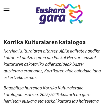
Korrika Kulturalaren katalogoa
Korrika Kulturalaren bitartez, AEKk kalitate handiko
kultur eskaintza egiten dio Euskal Herriari, euskal
kulturaren askotariko adierazpideak bazter
guztietara eramanez, Korrikaren alde egindako lana
eskertzeko asmoz.
Bagabiltza hurrengo Korrika Kulturalerako
katalogoa osatzen, 2025/2026 ikasturtean gure
herrietan euskara eta euskal kultura lau haizeetara