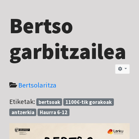
Bertso
garbitzailea
Bertsolaritza
Etiketak:
bertsoak
1100€-tik gorakoak
antzerkia
Haurra 6-12