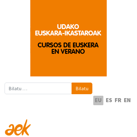
Bilatu
Bilatu
Hautatu hizkuntza
EU
ES
FR
EN