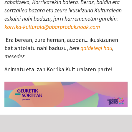
zabaltzeko, Korrikarekin batera. Beraz, baldin eta
sortzailea bazara eta zeure ikuskizuna Kulturalean
eskaini nahi baduzu, jarri harremanetan gurekin:
korrika-kulturala@abarprodukzioak.com
Era berean, zure herrian, auzoan... ikuskizunen
bat antolatu nahi baduzu,
bete
galdetegi hau
,
mesedez.
Animatu eta izan Korrika Kulturalaren parte!