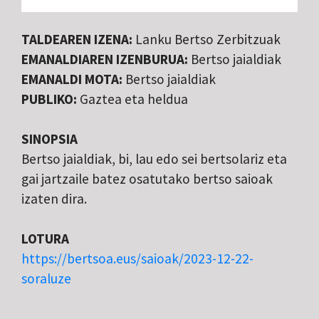
TALDEAREN IZENA:
Lanku Bertso Zerbitzuak
EMANALDIAREN IZENBURUA:
Bertso jaialdiak
EMANALDI MOTA:
Bertso jaialdiak
PUBLIKO:
Gaztea eta heldua
SINOPSIA
Bertso jaialdiak, bi, lau edo sei bertsolariz eta
gai jartzaile batez osatutako bertso saioak
izaten dira.
LOTURA
https://bertsoa.eus/saioak/2023-12-22-
soraluze