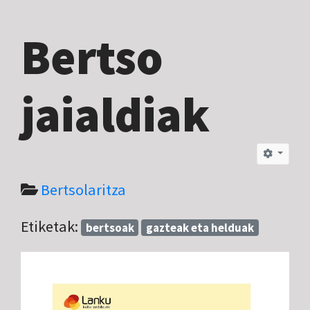
Bertso
jaialdiak
Bertsolaritza
Etiketak:
bertsoak
gazteak eta helduak