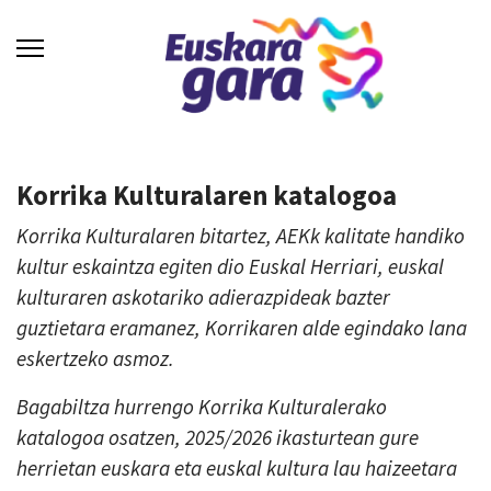
Korrika Kulturalaren katalogoa
Korrika Kulturalaren bitartez, AEKk kalitate handiko
kultur eskaintza egiten dio Euskal Herriari, euskal
kulturaren askotariko adierazpideak bazter
guztietara eramanez, Korrikaren alde egindako lana
eskertzeko asmoz.
Bagabiltza hurrengo Korrika Kulturalerako
katalogoa osatzen, 2025/2026 ikasturtean gure
herrietan euskara eta euskal kultura lau haizeetara