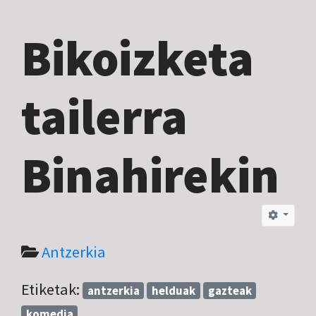
Bikoizketa
tailerra
Binahirekin
Antzerkia
Etiketak:
antzerkia
helduak
gazteak
komedia