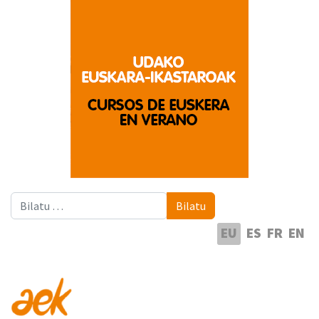
Bilatu
Bilatu
Hautatu hizkuntza
EU
ES
FR
EN