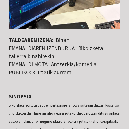
TALDEAREN IZENA:
Binahi
EMANALDIAREN IZENBURUA: Bikoizketa
tailerra binahirekin
EMANALDI MOTA: Antzerkia/komedia
PUBLIKO: 8 urtetik aurrera
SINOPSIA
Bikoizketa sortuta dauden pertsonaiei ahotsa jartzean datza.
Ikastaroa
bi ordukoa da.
Hasieran ahoa eta ahots kordak berotzen ditugu ariketa
desberdinekin: aho mugimenduak,
ahozkera jolasak (aho-korapiloak,