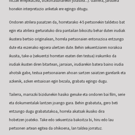
hitzak errepikatzea, bizkortasunarekin jolastea...). Gainera,
jarduera
honekin interpretazio ariketak ere egingo ditugu.
Ondoren atrilera pasatzen da, horretarako 4-5 pertsonekin taldetxo bat
egin eta atrilera gerturatuko dira
pantailan bikoiztu behar duten irudiak
ikustera bertsio originalean, horrela pertsonaien entonazioa
entzungo
dute eta eszenako egoera ulertzen dute. Behin sekuentziaren norakoa
ikusita, take-a
(sekuentzi horretan esaten den testua) irakurriko da
irudiak ikusten diren bitartean, jarraian,
irudiarekin batera baino irudia
ahotsik gabe, testua pertsonaiaren ahoan sartzen saiatzen
garelarik eta
azkenik, azken entsaioan egin bezala, grabatu egingo dugu.
Tailerra, marrazki bizidunekin hasiko genuke eta ondoren bai film, serie
eta dokumentalak
lantzen joango gara.
Behin grabatuta, gero beti
entzungo dugu grabatutakoa, horrela akatsak ikusiko dira
hobetzen
joateko.
Take edo sekuentzia bakoitza bi, hiru edo lau
pertsonen artean egitea da ohikoena, lan taldea jorratuz
.