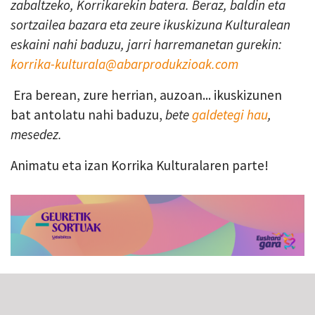
zabaltzeko, Korrikarekin batera. Beraz, baldin eta
sortzailea bazara eta zeure ikuskizuna Kulturalean
eskaini nahi baduzu, jarri harremanetan gurekin:
korrika-kulturala@abarprodukzioak.com
Era berean, zure herrian, auzoan... ikuskizunen
bat antolatu nahi baduzu,
bete
galdetegi hau
,
mesedez.
Animatu eta izan Korrika Kulturalaren parte!