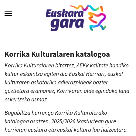
Korrika Kulturalaren katalogoa
Korrika Kulturalaren bitartez, AEKk kalitate handiko
kultur eskaintza egiten dio Euskal Herriari, euskal
kulturaren askotariko adierazpideak bazter
guztietara eramanez, Korrikaren alde egindako lana
eskertzeko asmoz.
Bagabiltza hurrengo Korrika Kulturalerako
katalogoa osatzen, 2025/2026 ikasturtean gure
herrietan euskara eta euskal kultura lau haizeetara