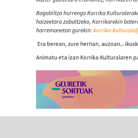
Bagabiltza hurrengo Korrika Kulturalerako
haizeetara zabaltzeko, Korrikarekin batera
harremanetan gurekin:
korrika-kultural
Era berean, zure herrian, auzoan... iku
Animatu eta izan Korrika Kulturalaren p