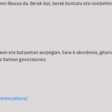
-ren liburua da. Berak bizi, berak kontatu eta noizbeh
ean eta batzuetan aurpegian. Sara-k akordeoia, gitarra
tz batean goxotasunez.
entos/elurra/