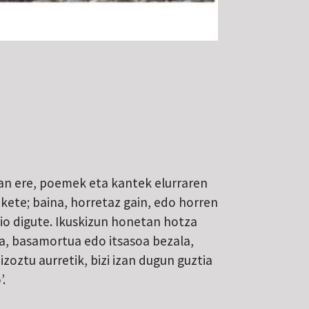
zan ere, poemek eta kantek elurraren
kete; baina, horretaz gain, edo horren
lio digute. Ikuskizun honetan hotza
rra, basamortua edo itsasoa bezala,
zoztu aurretik, bizi izan dugun guztia
’.