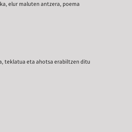
inka, elur maluten antzera, poema
, teklatua eta ahotsa erabiltzen ditu