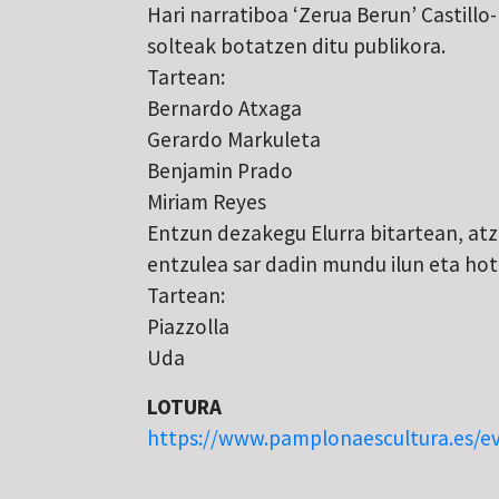
Hari narratiboa ‘Zerua Berun’ Castillo
solteak botatzen ditu publikora.
Tartean:
Bernardo Atxaga
Gerardo Markuleta
Benjamin Prado
Miriam Reyes
Entzun dezakegu Elurra bitartean, atz
entzulea sar dadin mundu ilun eta ho
Tartean:
Piazzolla
Uda
LOTURA
https://www.pamplonaescultura.es/ev