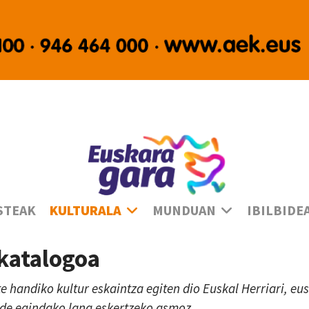
Ha
STEAK
KULTURALA
MUNDUAN
IBILBIDE
 katalogoa
te handiko kultur eskaintza egiten dio Euskal Herriari, e
lde egindako lana eskertzeko asmoz.