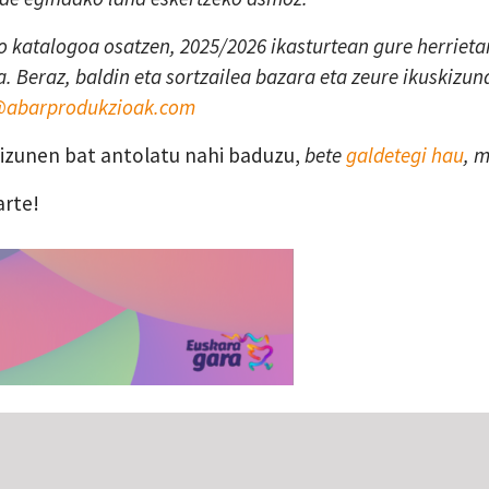
 katalogoa osatzen, 2025/2026 ikasturtean gure herrietan
. Beraz, baldin eta sortzailea bazara eta zeure ikuskizun
a@abarprodukzioak.com
skizunen bat antolatu nahi baduzu,
bete
galdetegi hau
, 
arte!