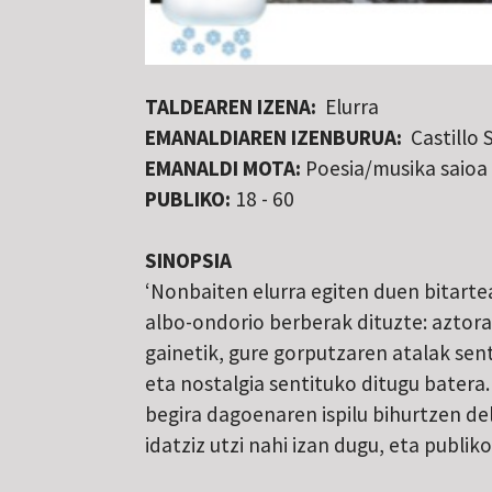
TALDEAREN IZENA:
Elurra
EMANALDIAREN IZENBURUA:
Castillo 
EMANALDI MOTA:
Poesia/musika saioa
PUBLIKO:
18 - 60
SINOPSIA
‘Nonbaiten elurra egiten duen bitarte
albo-ondorio berberak dituzte: aztora
gainetik, gure gorputzaren atalak sen
eta nostalgia sentituko ditugu batera.
begira dagoenaren ispilu bihurtzen del
idatziz utzi nahi izan dugu, eta publik