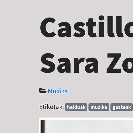
Castill
Sara Z
Musika
Etiketak:
helduak
musika
gazteak