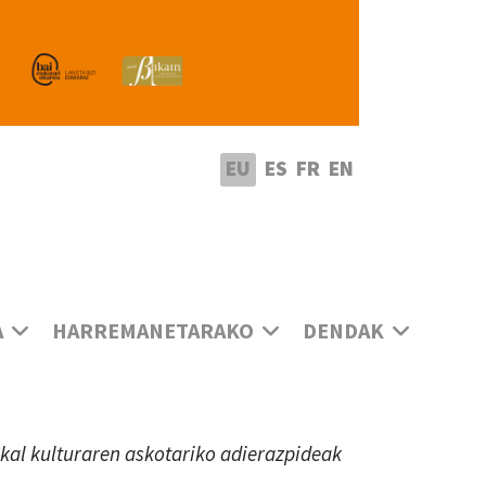
utatu hizkuntza
EU
ES
FR
EN
A
HARREMANETARAKO
DENDAK
uskal kulturaren askotariko adierazpideak