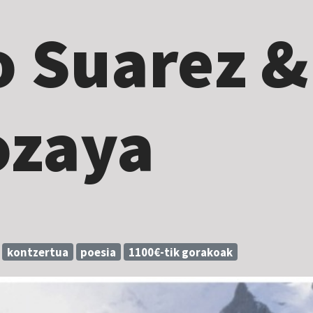
o Suarez &
ozaya
kontzertua
poesia
1100€-tik gorakoak