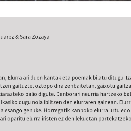
Suarez & Sara Zozaya
an, Elurra ari duen kantak eta poemak bilatu ditugu. I
tzen gaituzte, oztopo dira zenbaitetan, gaixotu gaitza
tiarazteko balio digute. Denborari neurria hartzeko ba
 Ikasiko dugu nola ibiltzen den elurraren gainean. Elu
a esango genuke. Horregatik kanpoko elurra urtu edo i
oari oparitu elurra iristen ez den lekuetan partekatzeko