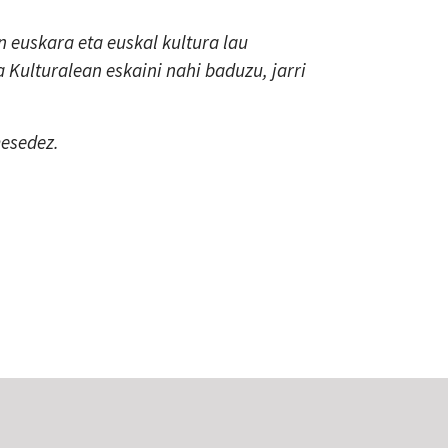
 euskara eta euskal kultura lau
a Kulturalean eskaini nahi baduzu, jarri
mesedez.