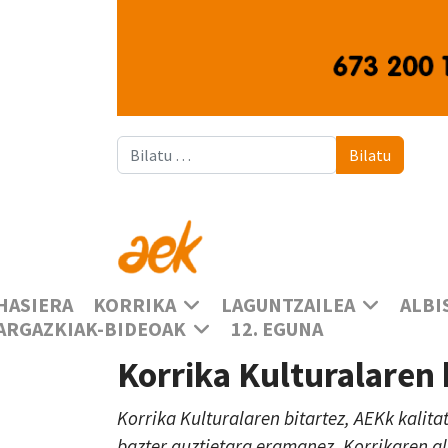
Bilatu
Bilatu
HASIERA
KORRIKA
LAGUNTZAILEA
ALBI
ARGAZKIAK-BIDEOAK
12. EGUNA
Korrika Kulturalaren
Korrika Kulturalaren bitartez, AEKk kalita
bazter guztietara eramanez, Korrikaren a