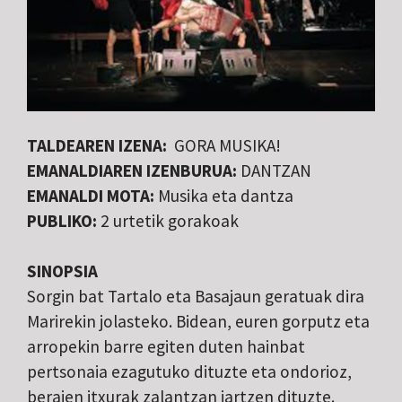
TALDEAREN IZENA:
GORA MUSIKA!
EMANALDIAREN IZENBURUA:
DANTZAN
EMANALDI MOTA:
Musika eta dantza
PUBLIKO:
2 urtetik gorakoak
SINOPSIA
Sorgin bat Tartalo eta Basajaun geratuak dira
Marirekin jolasteko. Bidean, euren gorputz eta
arropekin barre egiten duten hainbat
pertsonaia ezagutuko dituzte eta ondorioz,
beraien itxurak zalantzan jartzen dituzte.