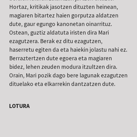
Hortaz, kritikak jasotzen dituzten heinean,
magiaren bitartez haien gorputza aldatzen
dute, gaur egungo kanonetan oinarrituz.
Ostean, guztiz aldatuta iristen dira Mari
ezagutzera. Berak ez ditu ezagutzen,
haserretu egiten da eta haiekin jolastu nahi ez.
Berraztertzen dute egoera eta magiaren
bidez, lehen zeuden modura itzultzen dira.
Orain, Mari pozik dago bere lagunak ezagutzen
dituelako eta elkarrekin dantzatzen dute.
LOTURA