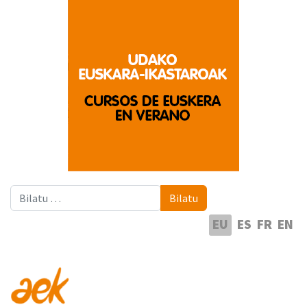
Bilatu
Bilatu
Hautatu hizkuntza
EU
ES
FR
EN