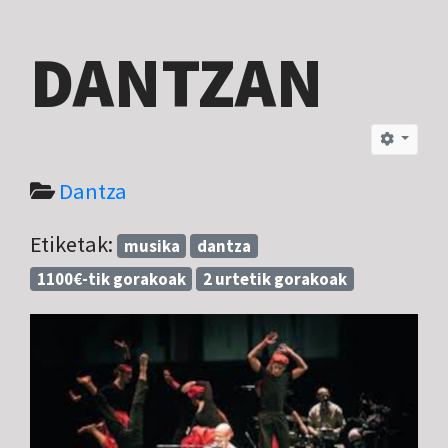
DANTZAN
Dantza
Etiketak:
musika
dantza
1100€-tik gorakoak
2 urtetik gorakoak