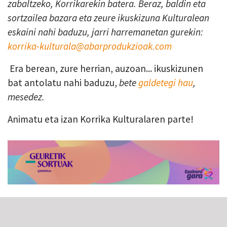
zabaltzeko, Korrikarekin batera. Beraz, baldin eta
sortzailea bazara eta zeure ikuskizuna Kulturalean
eskaini nahi baduzu, jarri harremanetan gurekin:
korrika-kulturala@abarprodukzioak.com
Era berean, zure herrian, auzoan... ikuskizunen
bat antolatu nahi baduzu,
bete
galdetegi hau
,
mesedez.
Animatu eta izan Korrika Kulturalaren parte!