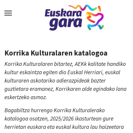
Korrika Kulturalaren katalogoa
Korrika Kulturalaren bitartez, AEKk kalitate handiko
kultur eskaintza egiten dio Euskal Herriari, euskal
kulturaren askotariko adierazpideak bazter
guztietara eramanez, Korrikaren alde egindako lana
eskertzeko asmoz.
Bagabiltza hurrengo Korrika Kulturalerako
katalogoa osatzen, 2025/2026 ikasturtean gure
herrietan euskara eta euskal kultura lau haizeetara