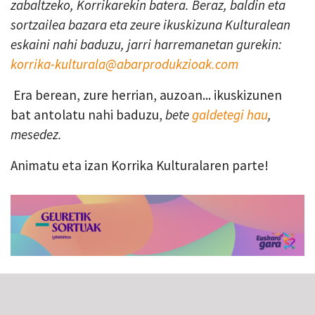
zabaltzeko, Korrikarekin batera. Beraz, baldin eta
sortzailea bazara eta zeure ikuskizuna Kulturalean
eskaini nahi baduzu, jarri harremanetan gurekin:
korrika-kulturala@abarprodukzioak.com
Era berean, zure herrian, auzoan... ikuskizunen
bat antolatu nahi baduzu,
bete
galdetegi hau
,
mesedez.
Animatu eta izan Korrika Kulturalaren parte!