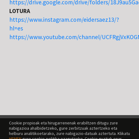
https://drive.google.com/drive/folders/18J9au5
LOTURA
https://www.instagram.com/eidersaez13/?
hl=es
https://www.youtube.com/channel/UCFRgjVxKO
Cookie propioak eta hirugarrenenak erabiltzen ditugu zure
nabigazioa ahalbidetzeko, gure zerbitzuak aztertzeko eta
helburu analitikoetarako, zure nabigazio-datuak aztertuta. Klikatu
HEMEN
gure cookie-politika ezagutzeko. Cookie guztiak onar