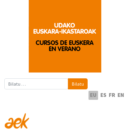
Bilatu
Bilatu
Hautatu hizkuntza
EU
ES
FR
EN