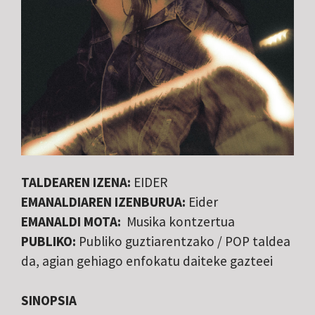
TALDEAREN IZENA:
EIDER
EMANALDIAREN IZENBURUA:
Eider
EMANALDI MOTA:
Musika kontzertua
PUBLIKO:
Publiko guztiarentzako / POP taldea
da, agian gehiago enfokatu daiteke gazteei
SINOPSIA