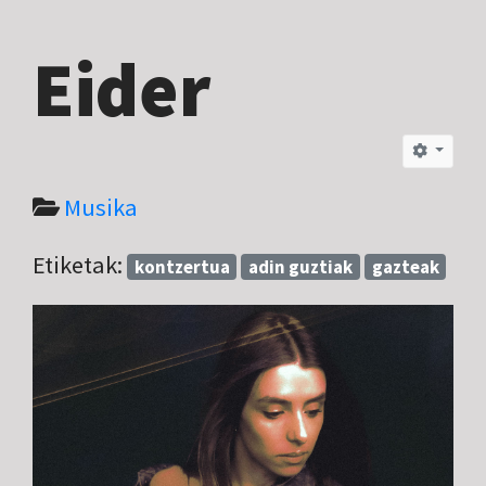
Eider
Musika
Etiketak:
kontzertua
adin guztiak
gazteak