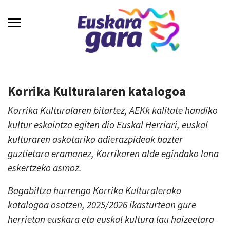
Korrika Kulturalaren katalogoa
Korrika Kulturalaren bitartez, AEKk kalitate handiko
kultur eskaintza egiten dio Euskal Herriari, euskal
kulturaren askotariko adierazpideak bazter
guztietara eramanez, Korrikaren alde egindako lana
eskertzeko asmoz.
Bagabiltza hurrengo Korrika Kulturalerako
katalogoa osatzen, 2025/2026 ikasturtean gure
herrietan euskara eta euskal kultura lau haizeetara