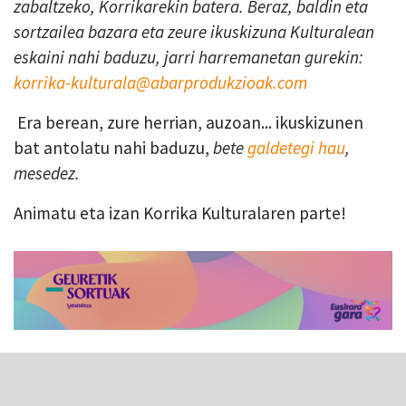
zabaltzeko, Korrikarekin batera. Beraz, baldin eta
sortzailea bazara eta zeure ikuskizuna Kulturalean
eskaini nahi baduzu, jarri harremanetan gurekin:
korrika-kulturala@abarprodukzioak.com
Era berean, zure herrian, auzoan... ikuskizunen
bat antolatu nahi baduzu,
bete
galdetegi hau
,
mesedez.
Animatu eta izan Korrika Kulturalaren parte!