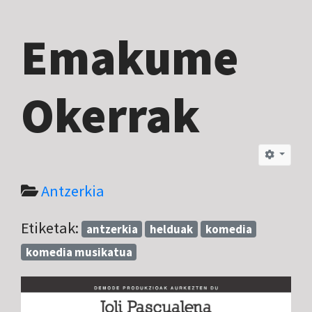
Emakume
Okerrak
Antzerkia
Etiketak:
antzerkia
helduak
komedia
komedia musikatua