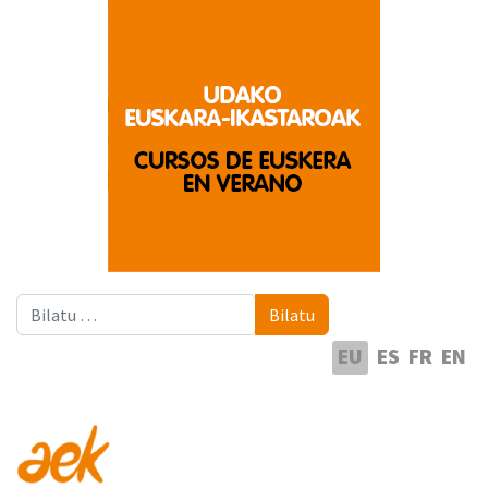
Bilatu
Bilatu
Hautatu hizkuntza
EU
ES
FR
EN