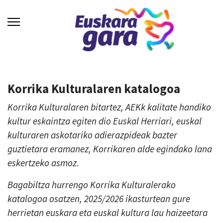
Korrika Kulturalaren katalogoa
Korrika Kulturalaren bitartez, AEKk kalitate handiko
kultur eskaintza egiten dio Euskal Herriari, euskal
kulturaren askotariko adierazpideak bazter
guztietara eramanez, Korrikaren alde egindako lana
eskertzeko asmoz.
Bagabiltza hurrengo Korrika Kulturalerako
katalogoa osatzen, 2025/2026 ikasturtean gure
herrietan euskara eta euskal kultura lau haizeetara