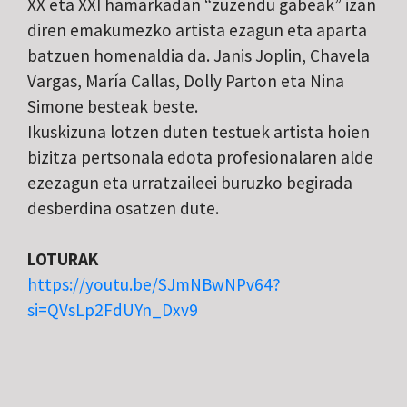
XX eta XXI hamarkadan “zuzendu gabeak” izan
diren emakumezko artista ezagun eta aparta
batzuen homenaldia da. Janis Joplin, Chavela
Vargas, María Callas, Dolly Parton eta Nina
Simone besteak beste.
Ikuskizuna lotzen duten testuek artista hoien
bizitza pertsonala edota profesionalaren alde
ezezagun eta urratzaileei buruzko begirada
desberdina osatzen dute.
LOTURAK
https://youtu.be/SJmNBwNPv64?
si=QVsLp2FdUYn_Dxv9