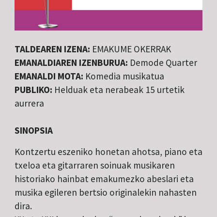
TALDEAREN IZENA:
EMAKUME OKERRAK
EMANALDIAREN IZENBURUA:
Demode Quarter
EMANALDI MOTA:
Komedia musikatua
PUBLIKO:
Helduak eta nerabeak 15 urtetik
aurrera
SINOPSIA
Kontzertu eszeniko honetan ahotsa, piano eta
txeloa eta gitarraren soinuak musikaren
historiako hainbat emakumezko abeslari eta
musika egileren bertsio originalekin nahasten
dira.