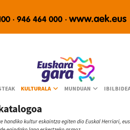
Ha
STEAK
KULTURALA
MUNDUAN
IBILBIDE
 katalogoa
te handiko kultur eskaintza egiten dio Euskal Herriari, e
lde egindako lana eskertzeko asmoz.