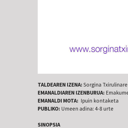
TALDEAREN IZENA:
Sorgina Txirulinar
EMANALDIAREN IZENBURUA:
Emakume
EMANALDI MOTA:
Ipuin kontaketa
PUBLIKO:
Umeen adina: 4-8 urte
SINOPSIA