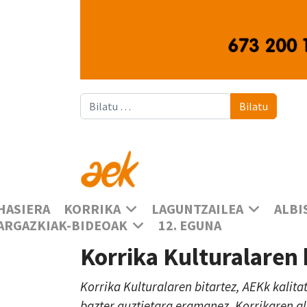
Bilatu
Bilatu
HASIERA
KORRIKA
LAGUNTZAILEA
ALBI
ARGAZKIAK-BIDEOAK
12. EGUNA
Korrika Kulturalaren
Korrika Kulturalaren bitartez, AEKk kalita
bazter guztietara eramanez, Korrikaren a