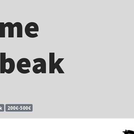
ume
abeak
k
200€-500€