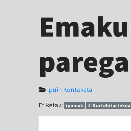
Emak
pareg
Ipuin Kontaketa
Etiketak:
ipuinak
4-8 urtebitartekoa