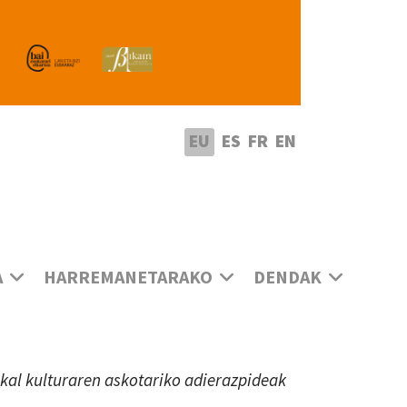
utatu hizkuntza
EU
ES
FR
EN
A
HARREMANETARAKO
DENDAK
uskal kulturaren askotariko adierazpideak