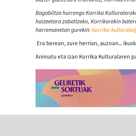
Bagabiltza hurrengo Korrika Kulturalerako
haizeetara zabaltzeko, Korrikarekin batera
harremanetan gurekin:
korrika-kultural
Era berean, zure herrian, auzoan... iku
Animatu eta izan Korrika Kulturalaren p