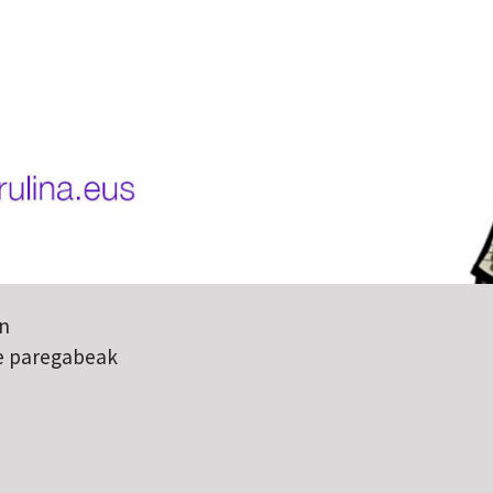
en
 paregabeak