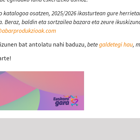
 katalogoa osatzen, 2025/2026 ikasturtean gure herrietan
. Beraz, baldin eta sortzailea bazara eta zeure ikuskizun
a@abarprodukzioak.com
skizunen bat antolatu nahi baduzu,
bete
galdetegi hau
, 
arte!