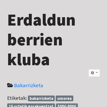
Erdaldun
berrien
kluba
Bakarrizketa
Etiketak:
bakarrizketa
umorea
16 urtetik gorakoentzat
500€-800€