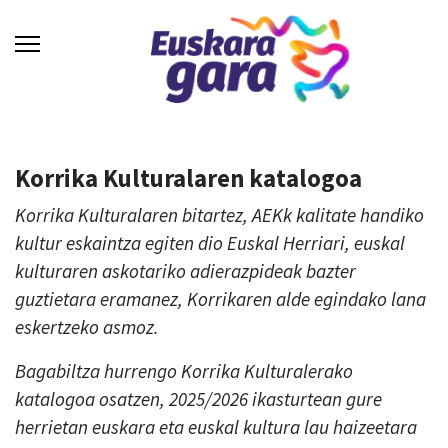
Korrika Kulturalaren katalogoa
Korrika Kulturalaren bitartez, AEKk kalitate handiko
kultur eskaintza egiten dio Euskal Herriari, euskal
kulturaren askotariko adierazpideak bazter
guztietara eramanez, Korrikaren alde egindako lana
eskertzeko asmoz.
Bagabiltza hurrengo Korrika Kulturalerako
katalogoa osatzen, 2025/2026 ikasturtean gure
herrietan euskara eta euskal kultura lau haizeetara