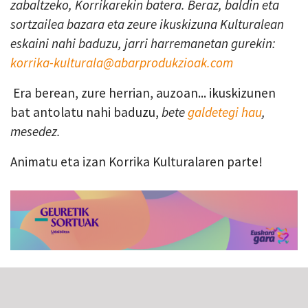
zabaltzeko, Korrikarekin batera. Beraz, baldin eta
sortzailea bazara eta zeure ikuskizuna Kulturalean
eskaini nahi baduzu, jarri harremanetan gurekin:
korrika-kulturala@abarprodukzioak.com
Era berean, zure herrian, auzoan... ikuskizunen
bat antolatu nahi baduzu,
bete
galdetegi hau
,
mesedez.
Animatu eta izan Korrika Kulturalaren parte!