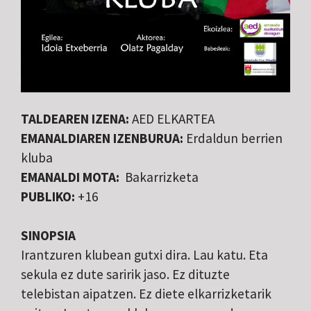
TALDEAREN IZENA:
AED ELKARTEA
EMANALDIAREN IZENBURUA:
Erdaldun berrien
kluba
EMANALDI MOTA:
Bakarrizketa
PUBLIKO:
+16
SINOPSIA
Irantzuren klubean gutxi dira. Lau katu. Eta
sekula ez dute saririk jaso. Ez dituzte
telebistan aipatzen. Ez diete elkarrizketarik