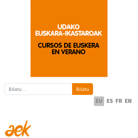
Bilatu
Bilatu
Hautatu hizkuntza
EU
ES
FR
EN