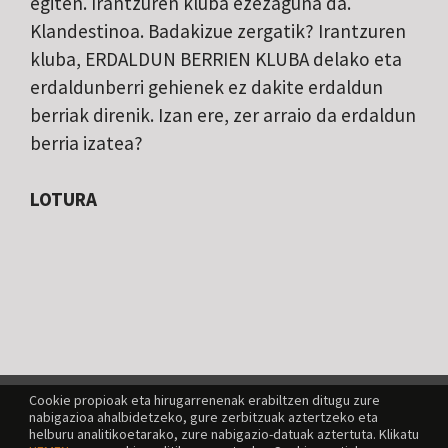
egiten. Irantzuren kluba ezezaguna da.
Klandestinoa. Badakizue zergatik? Irantzuren
kluba, ERDALDUN BERRIEN KLUBA delako eta
erdaldunberri gehienek ez dakite erdaldun
berriak direnik. Izan ere, zer arraio da erdaldun
berria izatea?
LOTURA
Cookie propioak eta hirugarrenenak erabiltzen ditugu zure
nabigazioa ahalbidetzeko, gure zerbitzuak aztertzeko eta
helburu analitikoetarako, zure nabigazio-datuak aztertuta. Klikatu