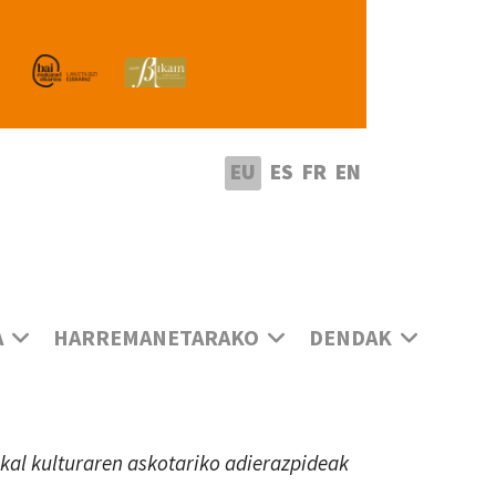
utatu hizkuntza
EU
ES
FR
EN
A
HARREMANETARAKO
DENDAK
uskal kulturaren askotariko adierazpideak