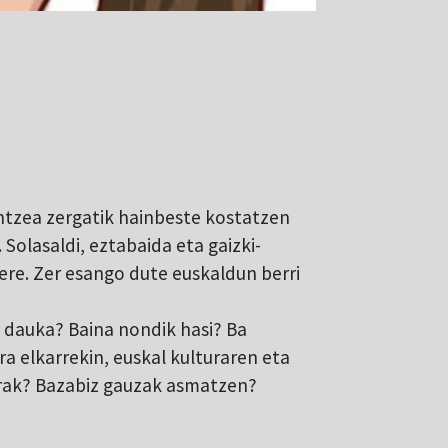
.
ntzea zergatik hainbeste kostatzen
 Solasaldi, eztabaida eta gaizki-
 ere. Zer esango dute euskaldun berri
ia dauka? Baina nondik hasi? Ba
a elkarrekin, euskal kulturaren eta
rrak? Bazabiz gauzak asmatzen?