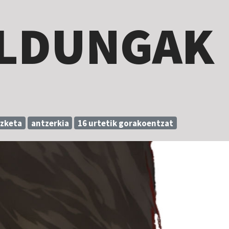
LDUNGAK
izketa
antzerkia
16 urtetik gorakoentzat