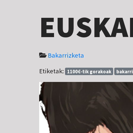
EUSKA
Bakarrizketa
Etiketak:
1100€-tik gorakoak
bakarr