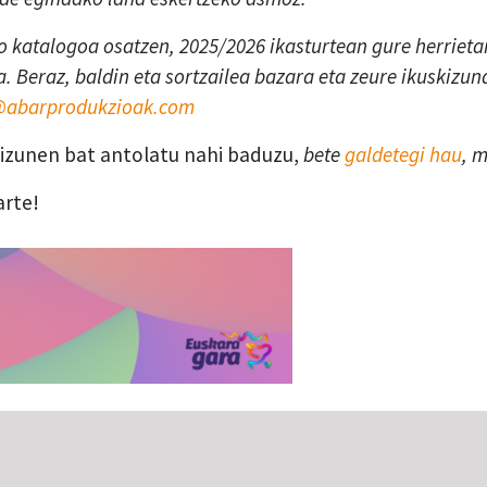
 katalogoa osatzen, 2025/2026 ikasturtean gure herrietan
. Beraz, baldin eta sortzailea bazara eta zeure ikuskizun
a@abarprodukzioak.com
skizunen bat antolatu nahi baduzu,
bete
galdetegi hau
, 
arte!