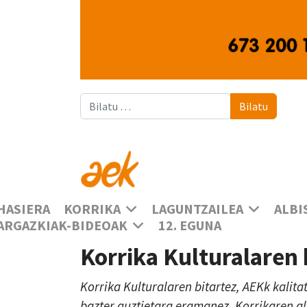
Bilatu
Bilatu
HASIERA
KORRIKA
LAGUNTZAILEA
ALBI
ARGAZKIAK-BIDEOAK
12. EGUNA
Korrika Kulturalaren
Korrika Kulturalaren bitartez, AEKk kalita
bazter guztietara eramanez, Korrikaren a