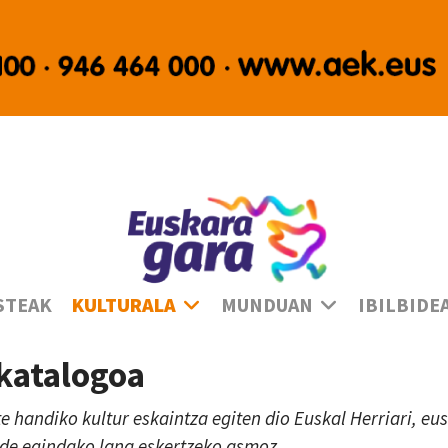
Ha
STEAK
KULTURALA
MUNDUAN
IBILBIDE
 katalogoa
te handiko kultur eskaintza egiten dio Euskal Herriari, e
lde egindako lana eskertzeko asmoz.