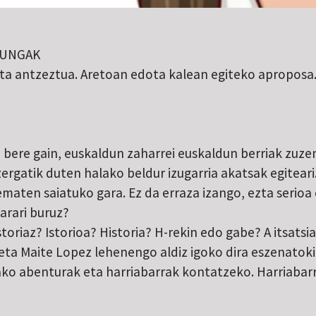
UNGAK
ta antzeztua. Aretoan edota kalean egiteko aproposa
 bere gain, euskaldun zaharrei euskaldun berriak zuze
ergatik duten halako beldur izugarria akatsak egiteari.
 ematen saiatuko gara. Ez da erraza izango, ezta serioa
arari buruz?
toriaz? Istorioa? Historia? H-rekin edo gabe? A itsats
eta Maite Lopez lehenengo aldiz igoko dira eszenatokir
ako abenturak eta harriabarrak kontatzeko. Harriaba