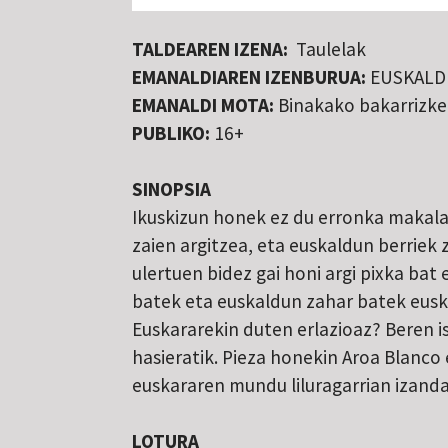
TALDEAREN IZENA:
Taulelak
EMANALDIAREN IZENBURUA:
EUSKALD
EMANALDI MOTA:
Binakako bakarrizke
PUBLIKO:
16+
SINOPSIA
Ikuskizun honek ez du erronka makala
zaien argitzea, eta euskaldun berriek z
ulertuen bidez gai honi argi pixka bat
batek eta euskaldun zahar batek eusk
Euskararekin duten erlazioaz? Beren is
hasieratik. Pieza honekin Aroa Blanco 
euskararen mundu liluragarrian izand
LOTURA