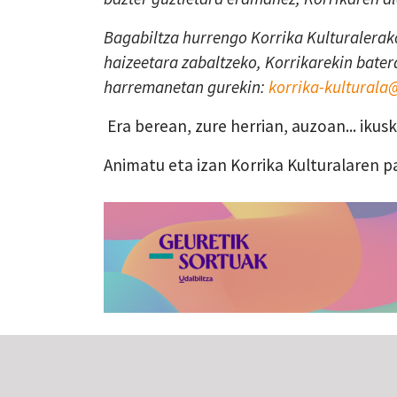
Bagabiltza hurrengo Korrika Kulturalerako
haizeetara zabaltzeko, Korrikarekin batera
harremanetan gurekin:
korrika-kultural
Era berean, zure herrian, auzoan... iku
Animatu eta izan Korrika Kulturalaren p