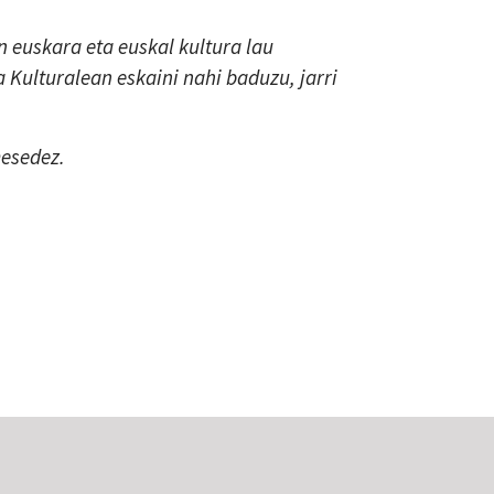
 euskara eta euskal kultura lau
a Kulturalean eskaini nahi baduzu, jarri
mesedez.