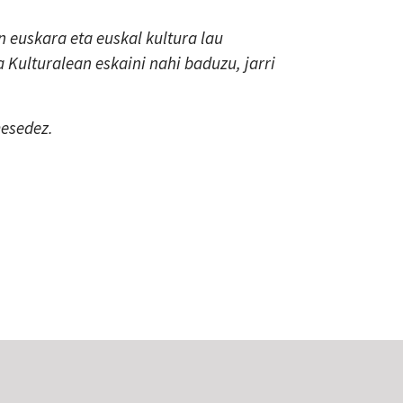
 euskara eta euskal kultura lau
a Kulturalean eskaini nahi baduzu, jarri
mesedez.