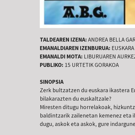
TALDEAREN IZENA:
ANDREA BELLA GAR
EMANALDIAREN IZENBURUA:
EUSKARA E
EMANALDI MOTA:
LIBURUAREN AURK
PUBLIKO:
15 URTETIK GORAKOA
SINOPSIA
Zerk bultzatzen du euskara ikastera Eu
bilakarazten du euskaltzale?
Miresten ditugu horrelakoak, hizkuntz
baldintzarik zailenetan kemenez eta i
dugu, askok eta askok, gure indargune