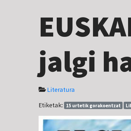
EUSKA
jalgi 
Literatura
Etiketak:
15 urtetik gorakoentzat
Li