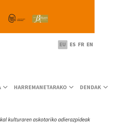
utatu hizkuntza
EU
ES
FR
EN
A
HARREMANETARAKO
DENDAK
uskal kulturaren askotariko adierazpideak