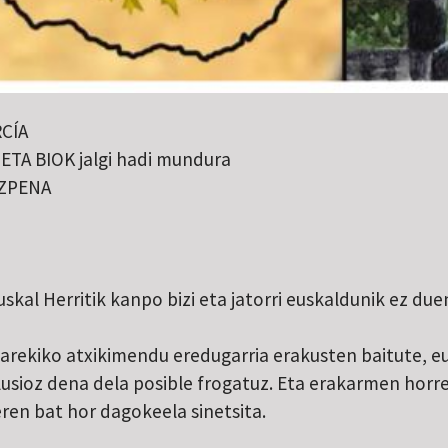
CÍA
TA BIOK jalgi hadi mundura
EZPENA
skal Herritik kanpo bizi eta jatorri euskaldunik ez du
arekiko atxikimendu eredugarria erakusten baitute, eus
lusioz dena dela posible frogatuz. Eta erakarmen horre
ren bat hor dagokeela sinetsita.