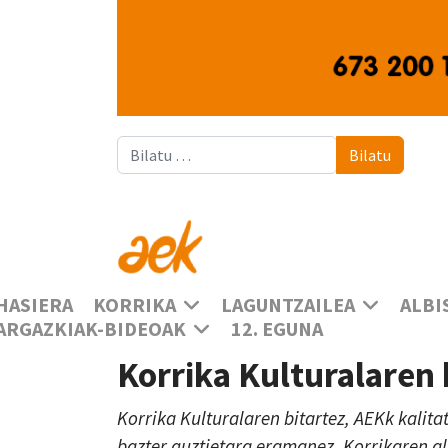
Bilatu
Bilatu
HASIERA
KORRIKA
LAGUNTZAILEA
ALBI
ARGAZKIAK-BIDEOAK
12. EGUNA
Korrika Kulturalaren
Korrika Kulturalaren bitartez, AEKk kalita
bazter guztietara eramanez, Korrikaren a