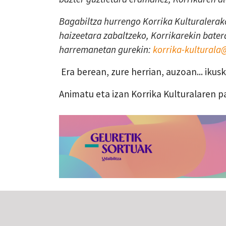
Bagabiltza hurrengo Korrika Kulturalerako
haizeetara zabaltzeko, Korrikarekin batera
harremanetan gurekin:
korrika-kultural
Era berean, zure herrian, auzoan... iku
Animatu eta izan Korrika Kulturalaren p