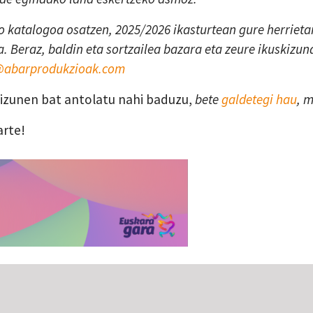
 katalogoa osatzen, 2025/2026 ikasturtean gure herrietan
. Beraz, baldin eta sortzailea bazara eta zeure ikuskizun
a@abarprodukzioak.com
skizunen bat antolatu nahi baduzu,
bete
galdetegi hau
, 
arte!