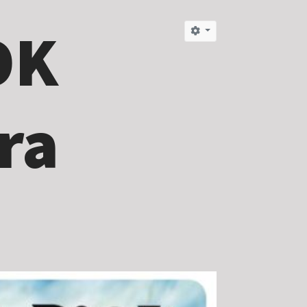
OK
ra