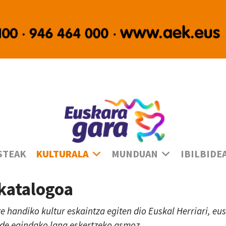
Ha
STEAK
KULTURALA
MUNDUAN
IBILBIDE
 katalogoa
te handiko kultur eskaintza egiten dio Euskal Herriari, e
lde egindako lana eskertzeko asmoz.