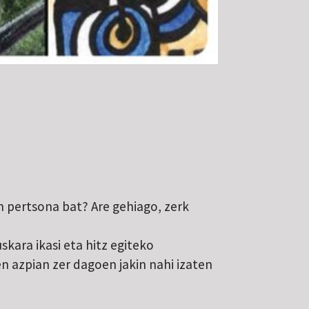
en pertsona bat? Are gehiago, zerk
kara ikasi eta hitz egiteko
n azpian zer dagoen jakin nahi izaten