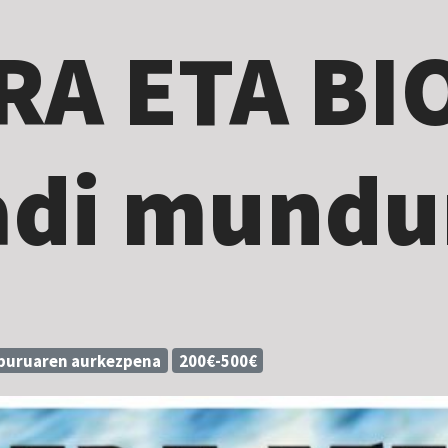
RA ETA BI
hadi mundu
buruaren aurkezpena
200€-500€