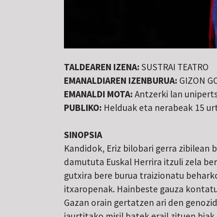
TALDEAREN IZENA:
SUSTRAI TEATRO
EMANALDIAREN IZENBURUA:
GIZON G
EMANALDI MOTA:
Antzerki lan unipert
PUBLIKO:
Helduak eta nerabeak 15 urt
SINOPSIA
Kandidok, Eriz bilobari gerra zibilean
damututa Euskal Herrira itzuli zela b
gutxira bere burua traizionatu behark
itxaropenak. Hainbeste gauza kontatu 
Gazan orain gertatzen ari den genozid
jaurtitako misil batek erail zituen bia