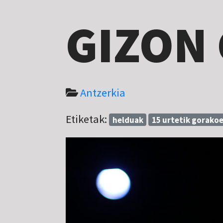
GIZON
Antzerkia
Etiketak:
helduak
15 urtetik gorako