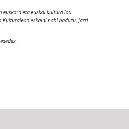
 euskara eta euskal kultura lau
a Kulturalean eskaini nahi baduzu, jarri
mesedez.