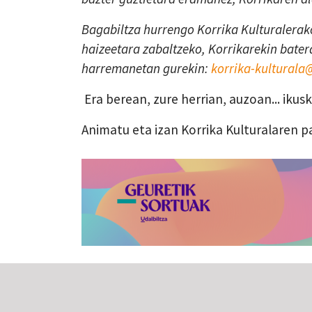
Bagabiltza hurrengo Korrika Kulturalerako
haizeetara zabaltzeko, Korrikarekin batera
harremanetan gurekin:
korrika-kultural
Era berean, zure herrian, auzoan... iku
Animatu eta izan Korrika Kulturalaren p