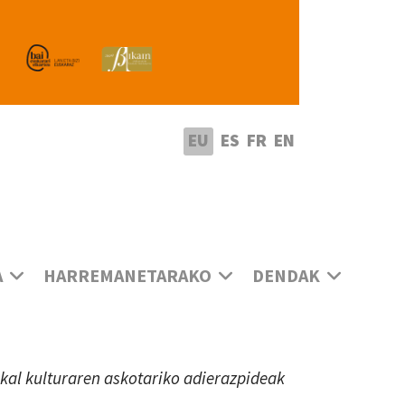
utatu hizkuntza
EU
ES
FR
EN
A
HARREMANETARAKO
DENDAK
uskal kulturaren askotariko adierazpideak