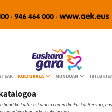
Ha
STEAK
KULTURALA
MUNDUAN
IBILBIDE
 katalogoa
te handiko kultur eskaintza egiten dio Euskal Herriari, e
lde egindako lana eskertzeko asmoz.