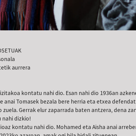
OSETUAK
sonala
etik aurrera
 bizitakoa kontatu nahi dio. Esan nahi dio 1936an azken
ere anai Tomasek bezala bere herria eta etxea defenda
o zuela. Gerrak elur zaparrada baten antzera, dena z
nahi dizkio!
ioaz kontatu nahi dio. Mohamed eta Aisha anai arrebe
k 2023ko azaroan, amak ogi bila bidali zituenean.