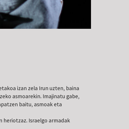
etakoa izan zela Irun uzten, baina
tzeko asmoarekin. Imajinatu gabe,
anpatzen baitu, asmoak eta
n heriotzaz. Israelgo armadak