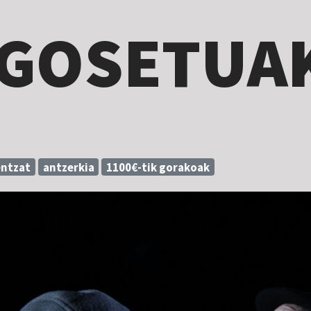
 GOSETUA
entzat
antzerkia
1100€-tik gorakoak