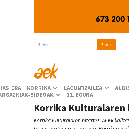
Bilatu
Bilatu
HASIERA
KORRIKA
LAGUNTZAILEA
ALBI
ARGAZKIAK-BIDEOAK
12. EGUNA
Korrika Kulturalaren
Korrika Kulturalaren bitartez, AEKk kalita
bazter guztietara eramanez, Korrikaren a