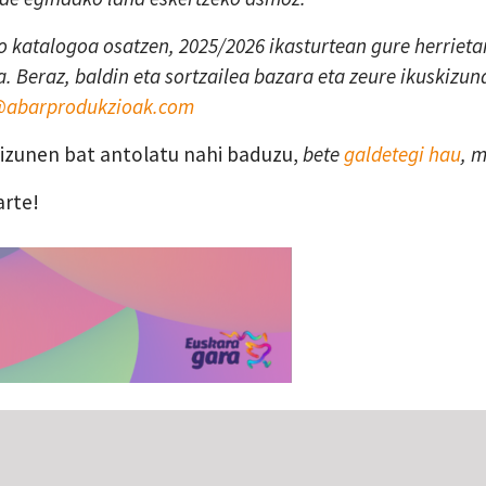
 katalogoa osatzen, 2025/2026 ikasturtean gure herrietan
. Beraz, baldin eta sortzailea bazara eta zeure ikuskizun
a@abarprodukzioak.com
skizunen bat antolatu nahi baduzu,
bete
galdetegi hau
, 
arte!