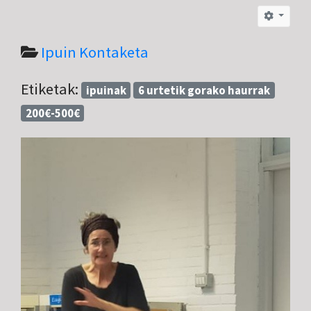
Ipuin Kontaketa
Etiketak:
ipuinak
6 urtetik gorako haurrak
200€-500€