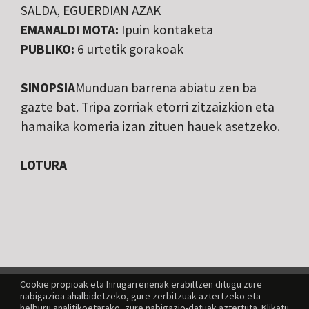
SALDA, EGUERDIAN AZAK
EMANALDI MOTA:
Ipuin kontaketa
PUBLIKO:
6 urtetik gorakoak
SINOPSIA
Munduan barrena abiatu zen ba
gazte bat. Tripa zorriak etorri zitzaizkion eta
hamaika komeria izan zituen hauek asetzeko.
LOTURA
Cookie propioak eta hirugarrenenak erabiltzen ditugu zure
nabigazioa ahalbidetzeko, gure zerbitzuak aztertzeko eta
helburu analitikoetarako, zure nabigazio-datuak aztertuta. Klikatu