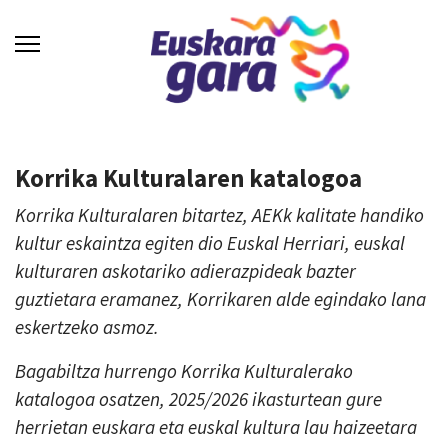
Korrika Kulturalaren katalogoa
Korrika Kulturalaren bitartez, AEKk kalitate handiko
kultur eskaintza egiten dio Euskal Herriari, euskal
kulturaren askotariko adierazpideak bazter
guztietara eramanez, Korrikaren alde egindako lana
eskertzeko asmoz.
Bagabiltza hurrengo Korrika Kulturalerako
katalogoa osatzen, 2025/2026 ikasturtean gure
herrietan euskara eta euskal kultura lau haizeetara