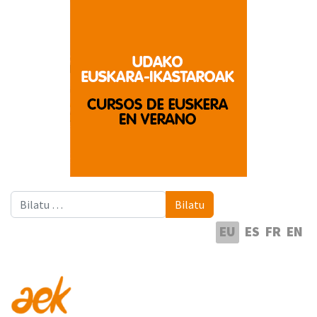
Bilatu
Bilatu
Hautatu hizkuntza
EU
ES
FR
EN