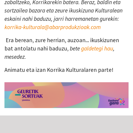
zabaltzeko, Korrikarekin batera. Beraz, baldin eta
sortzailea bazara eta zeure ikuskizuna Kulturalean
eskaini nahi baduzu, jarri harremanetan gurekin:
korrika-kulturala@abarprodukzioak.com
Era berean, zure herrian, auzoan... ikuskizunen
bat antolatu nahi baduzu,
bete
galdetegi hau
,
mesedez.
Animatu eta izan Korrika Kulturalaren parte!