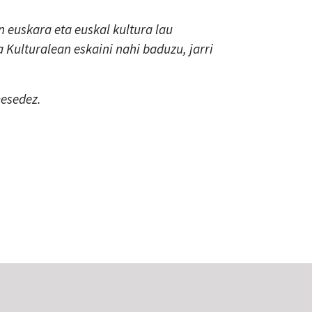
 euskara eta euskal kultura lau
a Kulturalean eskaini nahi baduzu, jarri
mesedez.