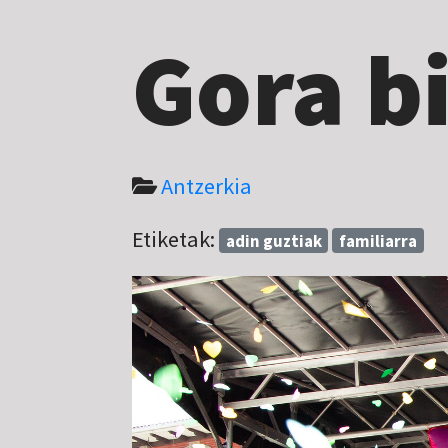
Gora b
Antzerkia
Etiketak:
adin guztiak
familiarra