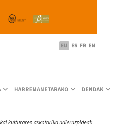
utatu hizkuntza
EU
ES
FR
EN
A
HARREMANETARAKO
DENDAK
uskal kulturaren askotariko adierazpideak