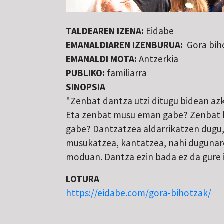
TALDEAREN IZENA:
Eidabe
EMANALDIAREN IZENBURUA:
Gora bih
EMANALDI MOTA:
Antzerkia
PUBLIKO:
familiarra
SINOPSIA
"Zenbat dantza utzi ditugu bidean az
Eta zenbat musu eman gabe? Zenbat 
gabe? Dantzatzea aldarrikatzen dugu,
musukatzea, kantatzea, nahi dugunar
moduan. Dantza ezin bada ez da gure i
LOTURA
https://eidabe.com/gora-bihotzak/