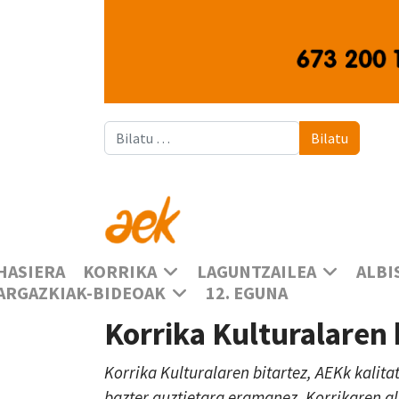
Bilatu
Bilatu
HASIERA
KORRIKA
LAGUNTZAILEA
ALBI
ARGAZKIAK-BIDEOAK
12. EGUNA
Korrika Kulturalaren
Korrika Kulturalaren bitartez, AEKk kalita
bazter guztietara eramanez, Korrikaren a