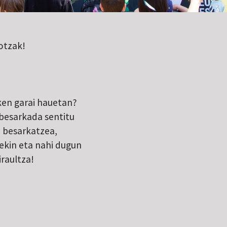
otzak!
ken garai hauetan?
besarkada sentitu
 besarkatzea,
ekin eta nahi dugun
raultza!