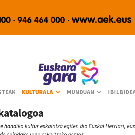
Ha
STEAK
KULTURALA
MUNDUAN
IBILBIDE
 katalogoa
te handiko kultur eskaintza egiten dio Euskal Herriari, e
lde egindako lana eskertzeko asmoz.