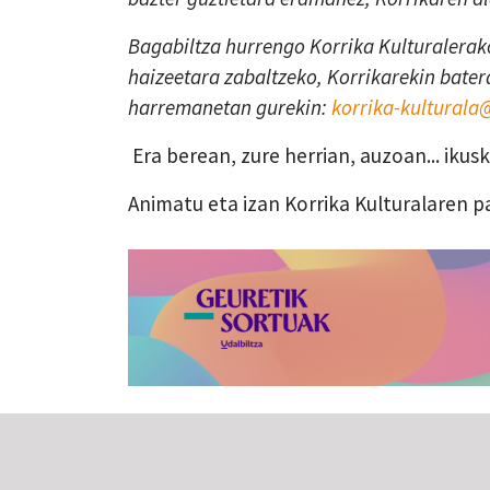
Bagabiltza hurrengo Korrika Kulturalerako
haizeetara zabaltzeko, Korrikarekin batera
harremanetan gurekin:
korrika-kultural
Era berean, zure herrian, auzoan... iku
Animatu eta izan Korrika Kulturalaren p