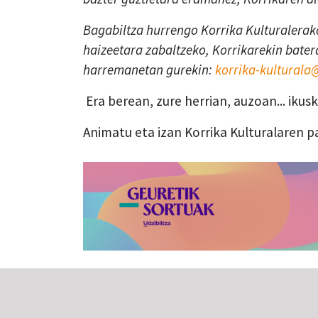
Bagabiltza hurrengo Korrika Kulturalerako
haizeetara zabaltzeko, Korrikarekin batera
harremanetan gurekin:
korrika-kultural
Era berean, zure herrian, auzoan... iku
Animatu eta izan Korrika Kulturalaren p