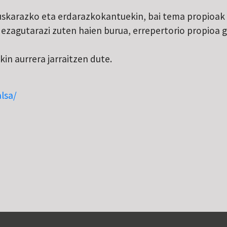
uskarazko eta erdarazkokantuekin, bai tema propioak b
 ezagutarazi zuten haien burua, errepertorio propioa g
in aurrera jarraitzen dute.
lsa/