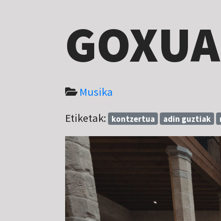
GOXUA
Musika
Etiketak:
kontzertua
adin guztiak