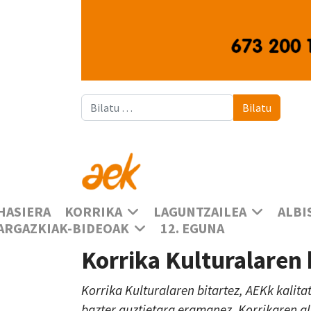
Bilatu
Bilatu
HASIERA
KORRIKA
LAGUNTZAILEA
ALBI
ARGAZKIAK-BIDEOAK
12. EGUNA
Korrika Kulturalaren
Korrika Kulturalaren bitartez, AEKk kalita
bazter guztietara eramanez, Korrikaren a