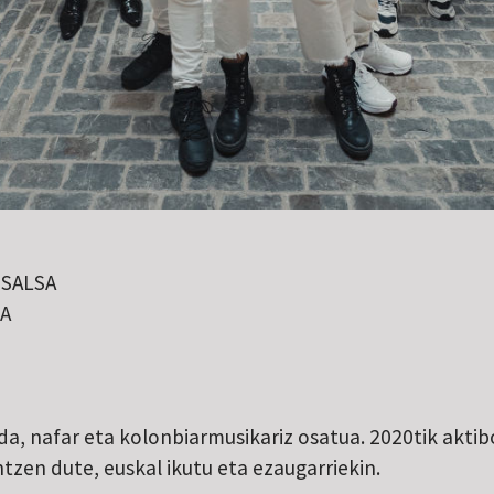
SALSA
A
 da, nafar eta kolonbiarmusikariz osatua. 2020tik akti
tzen dute, euskal ikutu eta ezaugarriekin.