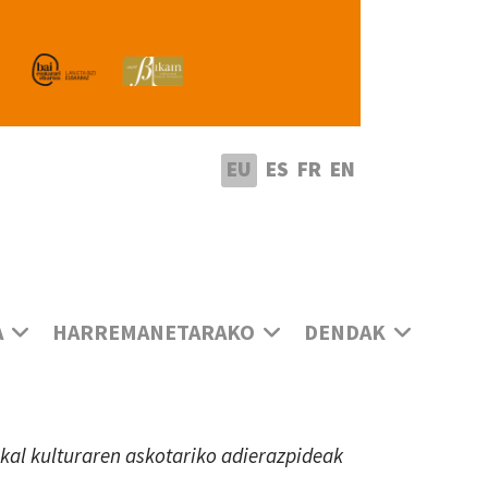
utatu hizkuntza
EU
ES
FR
EN
A
HARREMANETARAKO
DENDAK
uskal kulturaren askotariko adierazpideak