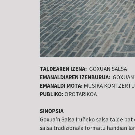
TALDEAREN IZENA:
GOXUAN SALSA
EMANALDIAREN IZENBURUA:
GOXUAN 
EMANALDI MOTA:
MUSIKA KONTZERTU
PUBLIKO:
OROTARIKOA
SINOPSIA
Goxua'n Salsa Iruñeko salsa talde bat
salsa tradizionala formatu handian lan