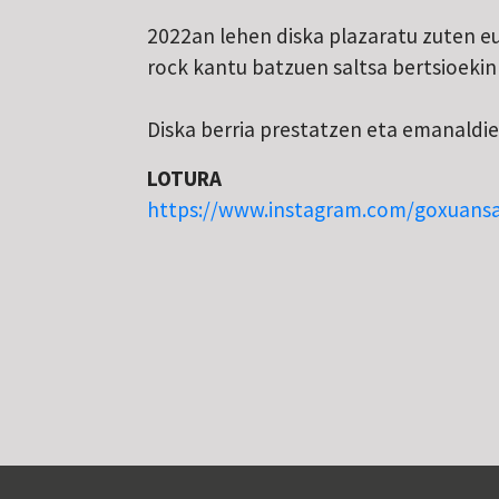
2022an lehen diska plazaratu zuten e
rock kantu batzuen saltsa bertsioekin
Diska berria prestatzen eta emanaldiek
LOTURA
https://www.instagram.com/goxuansa