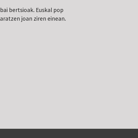
ai bertsioak. Euskal pop
aratzen joan ziren einean.