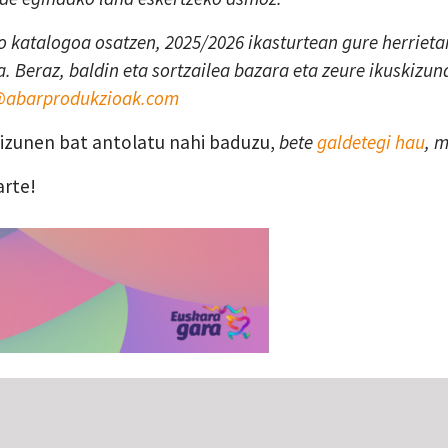
 katalogoa osatzen, 2025/2026 ikasturtean gure herrietan
. Beraz, baldin eta sortzailea bazara eta zeure ikuskizun
a@abarprodukzioak.com
skizunen bat antolatu nahi baduzu,
bete
galdetegi hau
, 
arte!