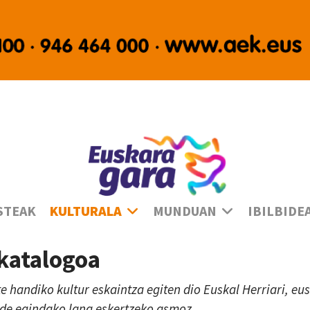
Ha
STEAK
KULTURALA
MUNDUAN
IBILBIDE
 katalogoa
te handiko kultur eskaintza egiten dio Euskal Herriari, e
lde egindako lana eskertzeko asmoz.