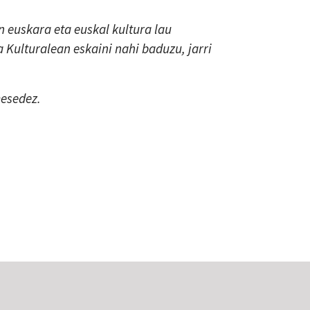
 euskara eta euskal kultura lau
a Kulturalean eskaini nahi baduzu, jarri
mesedez.