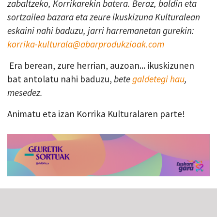
zabaltzeko, Korrikarekin batera. Beraz, baldin eta
sortzailea bazara eta zeure ikuskizuna Kulturalean
eskaini nahi baduzu, jarri harremanetan gurekin:
korrika-kulturala@abarprodukzioak.com
Era berean, zure herrian, auzoan... ikuskizunen
bat antolatu nahi baduzu,
bete
galdetegi hau
,
mesedez.
Animatu eta izan Korrika Kulturalaren parte!