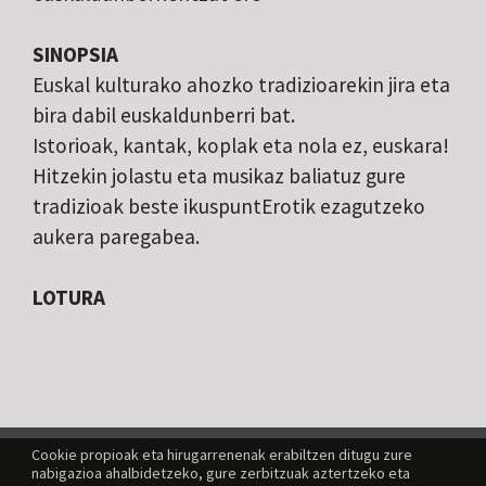
SINOPSIA
Euskal kulturako ahozko tradizioarekin jira eta
bira dabil euskaldunberri bat.
Istorioak, kantak, koplak eta nola ez, euskara!
Hitzekin jolastu eta musikaz baliatuz gure
tradizioak beste ikuspuntErotik ezagutzeko
aukera paregabea.
LOTURA
Cookie propioak eta hirugarrenenak erabiltzen ditugu zure
nabigazioa ahalbidetzeko, gure zerbitzuak aztertzeko eta