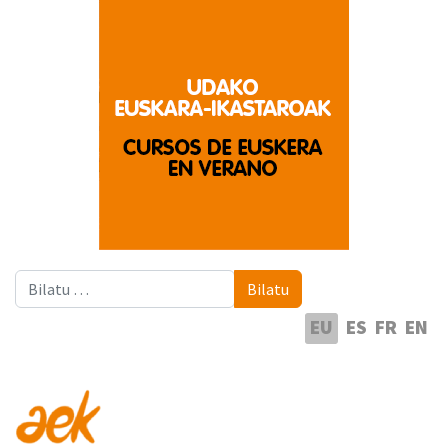
Bilatu
Bilatu
Hautatu hizkuntza
EU
ES
FR
EN