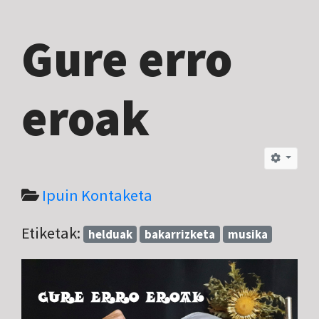
Gure erro
eroak
Ipuin Kontaketa
Etiketak:
helduak
bakarrizketa
musika