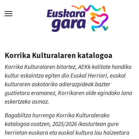
Korrika Kulturalaren katalogoa
Korrika Kulturalaren bitartez, AEKk kalitate handiko
kultur eskaintza egiten dio Euskal Herriari, euskal
kulturaren askotariko adierazpideak bazter
guztietara eramanez, Korrikaren alde egindako lana
eskertzeko asmoz.
Bagabiltza hurrengo Korrika Kulturalerako
katalogoa osatzen, 2025/2026 ikasturtean gure
herrietan euskara eta euskal kultura lau haizeetara