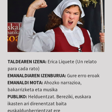
TALDEAREN IZENA:
Erica Liquete (Un relato
para cada rato)
EMANALDIAREN IZENBURUA:
Gure erro eroak
EMANALDI MOTA:
Ahozko narrazioa,
bakarrizketa eta musika
PUBLIKO:
Helduentzat. Bereziki, euskara
ikasten ari direnentzat baita
euskaldunberrientzat ere