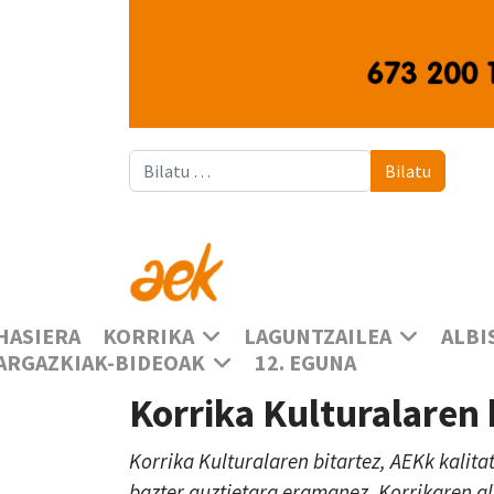
Bilatu
Bilatu
HASIERA
KORRIKA
LAGUNTZAILEA
ALBI
ARGAZKIAK-BIDEOAK
12. EGUNA
Korrika Kulturalaren
Korrika Kulturalaren bitartez, AEKk kalita
bazter guztietara eramanez, Korrikaren a