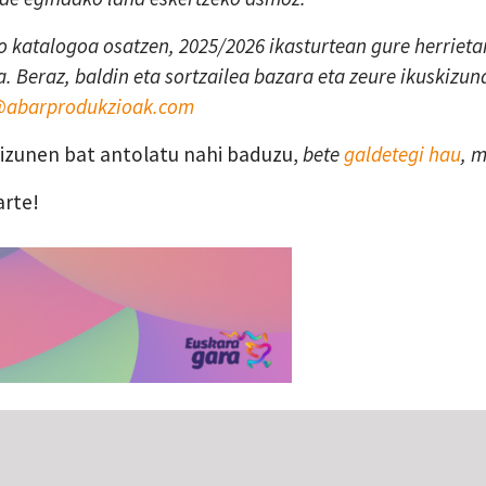
 katalogoa osatzen, 2025/2026 ikasturtean gure herrietan
. Beraz, baldin eta sortzailea bazara eta zeure ikuskizun
a@abarprodukzioak.com
skizunen bat antolatu nahi baduzu,
bete
galdetegi hau
, 
arte!