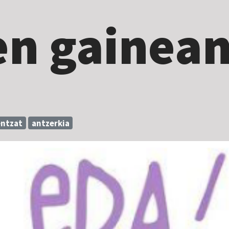
en gainea
entzat
antzerkia