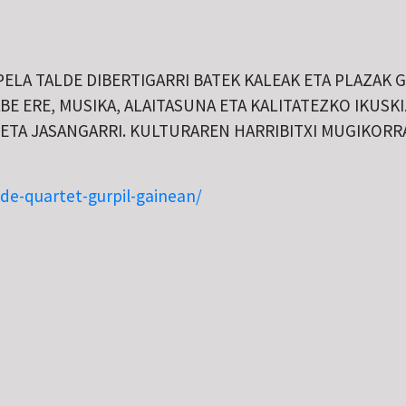
APELA TALDE DIBERTIGARRI BATEK KALEAK ETA PLAZAK
ABE ERE, MUSIKA, ALAITASUNA ETA KALITATEZKO IKU
ETA JASANGARRI. KULTURAREN HARRIBITXI MUGIKORRA
de-quartet-gurpil-gainean/