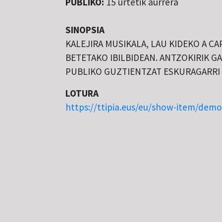
PUBLIKO:
15 urtetik aurrera
SINOPSIA
KALEJIRA MUSIKALA, LAU KIDEKO A C
BETETAKO IBILBIDEAN. ANTZOKIRIK G
PUBLIKO GUZTIENTZAT ESKURAGARRI 
LOTURA
https://ttipia.eus/eu/show-item/demo