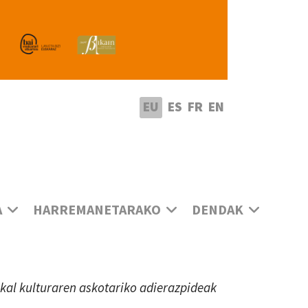
utatu hizkuntza
EU
ES
FR
EN
A
HARREMANETARAKO
DENDAK
uskal kulturaren askotariko adierazpideak