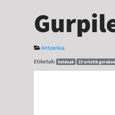
Gurpil
Antzerkia
Etiketak:
helduak
15 urtetik gorako