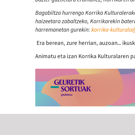
Bagabiltza hurrengo Korrika Kulturalerako
haizeetara zabaltzeko, Korrikarekin batera
harremanetan gurekin:
korrika-kultural
Era berean, zure herrian, auzoan... iku
Animatu eta izan Korrika Kulturalaren p