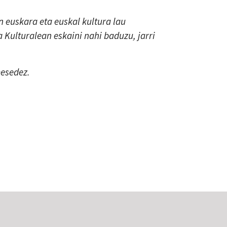
 euskara eta euskal kultura lau
a Kulturalean eskaini nahi baduzu, jarri
mesedez.