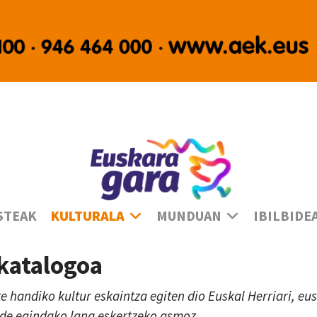
Ha
STEAK
KULTURALA
MUNDUAN
IBILBIDE
 katalogoa
te handiko kultur eskaintza egiten dio Euskal Herriari, e
lde egindako lana eskertzeko asmoz.