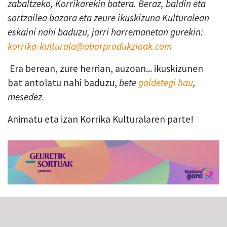
zabaltzeko, Korrikarekin batera. Beraz, baldin eta
sortzailea bazara eta zeure ikuskizuna Kulturalean
eskaini nahi baduzu, jarri harremanetan gurekin:
korrika-kulturala@abarprodukzioak.com
Era berean, zure herrian, auzoan... ikuskizunen
bat antolatu nahi baduzu,
bete
galdetegi hau
,
mesedez.
Animatu eta izan Korrika Kulturalaren parte!