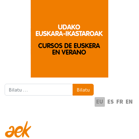
Bilatu
Bilatu
Hautatu hizkuntza
EU
ES
FR
EN