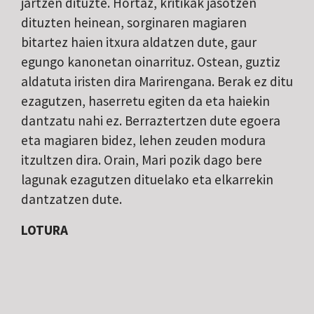
jartzen dituzte. Hortaz, kritikak jasotzen
dituzten heinean, sorginaren magiaren
bitartez haien itxura aldatzen dute, gaur
egungo kanonetan oinarrituz. Ostean, guztiz
aldatuta iristen dira Marirengana. Berak ez ditu
ezagutzen, haserretu egiten da eta haiekin
dantzatu nahi ez. Berraztertzen dute egoera
eta magiaren bidez, lehen zeuden modura
itzultzen dira. Orain, Mari pozik dago bere
lagunak ezagutzen dituelako eta elkarrekin
dantzatzen dute.
LOTURA