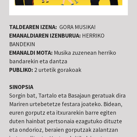
TALDEAREN IZENA:
GORA MUSIKA!
EMANALDIAREN IZENBURUA:
HERRIKO
BANDEKIN
EMANALDI MOTA:
Musika zuzenean herriko
bandarekin eta dantza
PUBLIKO:
2 urtetik gorakoak
SINOPSIA
Sorgin bat, Tartalo eta Basajaun geratuak dira
Mariren urtebetetze festara joateko. Bidean,
euren gorputz eta itxurarekin barre egiten
duten hainbat pertsonaia ezagutuko dituzte
eta ondorioz, beraien gorputzak zalantzan