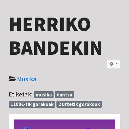
HERRIKO
BANDEKIN
Musika
Etiketak:
musika
dantza
1100€-tik gorakoak
2 urtetik gorakoak