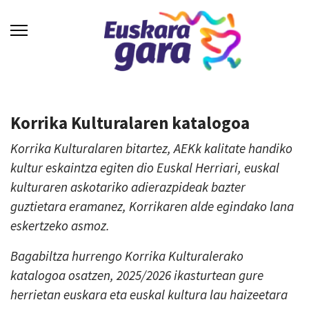
Korrika Kulturalaren katalogoa
Korrika Kulturalaren bitartez, AEKk kalitate handiko
kultur eskaintza egiten dio Euskal Herriari, euskal
kulturaren askotariko adierazpideak bazter
guztietara eramanez, Korrikaren alde egindako lana
eskertzeko asmoz.
Bagabiltza hurrengo Korrika Kulturalerako
katalogoa osatzen, 2025/2026 ikasturtean gure
herrietan euskara eta euskal kultura lau haizeetara