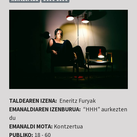
TALDEAREN IZENA:
Eneritz Furyak
EMANALDIAREN IZENBURUA:
“HHH” aurkezten
du
EMANALDI MOTA:
Kontzertua
PUBLIKO:
18 - 60