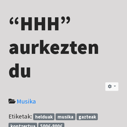
“HHH”
aurkezten
du
Musika
Etiketak:
helduak
musika
gazteak
kontzertua
500€-800€