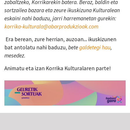
zabaltzeko, Korrikarekin batera. Beraz, baldin eta
sortzailea bazara eta zeure ikuskizuna Kulturalean
eskaini nahi baduzu, jarri harremanetan gurekin:
korrika-kulturala@abarprodukzioak.com
Era berean, zure herrian, auzoan... ikuskizunen
bat antolatu nahi baduzu,
bete
galdetegi hau
,
mesedez.
Animatu eta izan Korrika Kulturalaren parte!