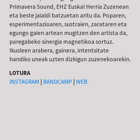
Primavera Sound, EHZ Euskal Herria Zuzenean
eta beste jaialdi batzuetan aritu da. Poparen,
esperimentazioaren, sustraien, zarataren eta
egungo gaien artean mugitzen den artista da,
paregabeko sinergia magnetikoa sortuz.
Ikusleen arabera, gainera, intentsitate
handiko uneak uzten dizkigun zuzenekoarekin.
LOTURA
INSTAGRAM
|
BANDCAMP
|
WEB