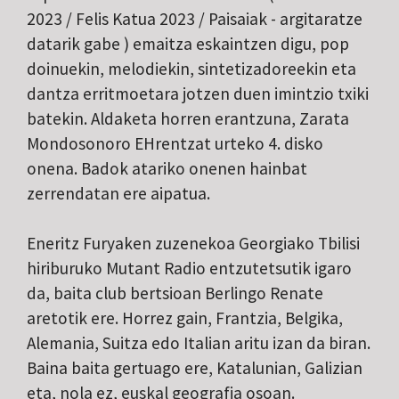
2023 / Felis Katua 2023 / Paisaiak - argitaratze
datarik gabe ) emaitza eskaintzen digu, pop
doinuekin, melodiekin, sintetizadoreekin eta
dantza erritmoetara jotzen duen imintzio txiki
batekin. Aldaketa horren erantzuna, Zarata
Mondosonoro EHrentzat urteko 4. disko
onena. Badok atariko onenen hainbat
zerrendatan ere aipatua.
Eneritz Furyaken zuzenekoa Georgiako Tbilisi
hiriburuko Mutant Radio entzutetsutik igaro
da, baita club bertsioan Berlingo Renate
aretotik ere. Horrez gain, Frantzia, Belgika,
Alemania, Suitza edo Italian aritu izan da biran.
Baina baita gertuago ere, Katalunian, Galizian
eta, nola ez, euskal geografia osoan.