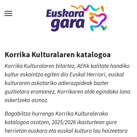
Korrika Kulturalaren katalogoa
Korrika Kulturalaren bitartez, AEKk kalitate handiko
kultur eskaintza egiten dio Euskal Herriari, euskal
kulturaren askotariko adierazpideak bazter
guztietara eramanez, Korrikaren alde egindako lana
eskertzeko asmoz.
Bagabiltza hurrengo Korrika Kulturalerako
katalogoa osatzen, 2025/2026 ikasturtean gure
herrietan euskara eta euskal kultura lau haizeetara