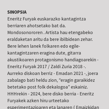
SINOPSIA
Eneritz Furyak euskarazko kantagintza
berriaren ahotsetako bat da.
Mondosonororen . Artista hau etengabeko
eraldaketan aritu da bere ibilbidean zehar.
Bere lehen lanek folkaren edo egile-
kantagintzaren eragina dute, gitarra
akustikoaren protagonismo handiagoarekin -
Eneritz Furyak 2017 / Zaldi Zuria 2018 -.
Aurreko diskoan berriz - Emadan 2021 -, joera
zabalago bati heldu zion, “eragin garaikidez
betetako post folk dekalogoa” eskainiz.
HHHrekin - 2024, bere disko berria - Eneritz
Furyakek azken hiru urteetako
esperimentazioaren eta lanaren ( Emaizkidan