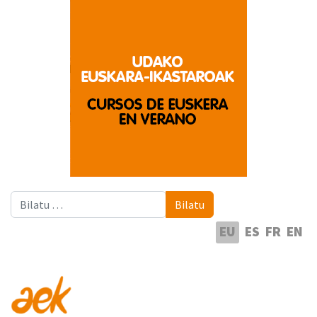
Bilatu
Bilatu
Hautatu hizkuntza
EU
ES
FR
EN