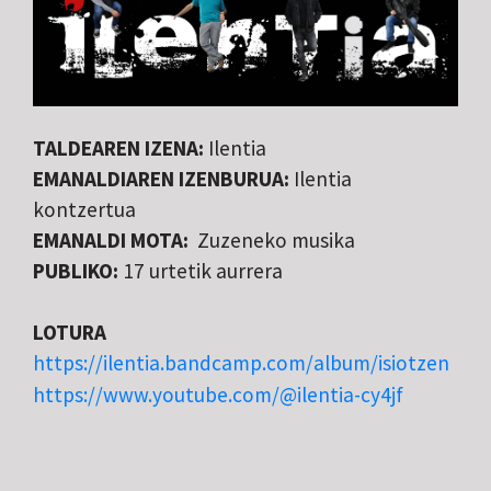
TALDEAREN IZENA:
Ilentia
EMANALDIAREN IZENBURUA:
Ilentia
kontzertua
EMANALDI MOTA:
​Zuzeneko musika
PUBLIKO:
17 urtetik aurrera
LOTURA
https://ilentia.bandcamp.com/album/isiotzen
https://www.youtube.com/@ilentia-cy4jf