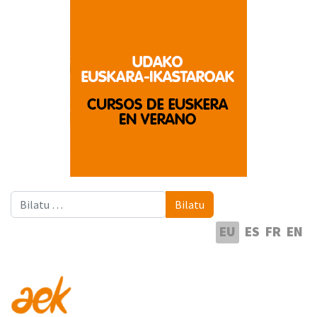
Bilatu
Bilatu
Hautatu hizkuntza
EU
ES
FR
EN