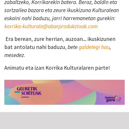
zabaltzeko, Korrikarekin batera. Beraz, baldin eta
sortzailea bazara eta zeure ikuskizuna Kulturalean
eskaini nahi baduzu, jarri harremanetan gurekin:
korrika-kulturala@abarprodukzioak.com
Era berean, zure herrian, auzoan... ikuskizunen
bat antolatu nahi baduzu,
bete
galdetegi hau
,
mesedez.
Animatu eta izan Korrika Kulturalaren parte!