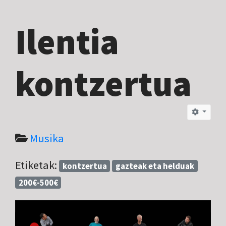
Ilentia
kontzertua
Musika
Etiketak:
kontzertua
gazteak eta helduak
200€-500€