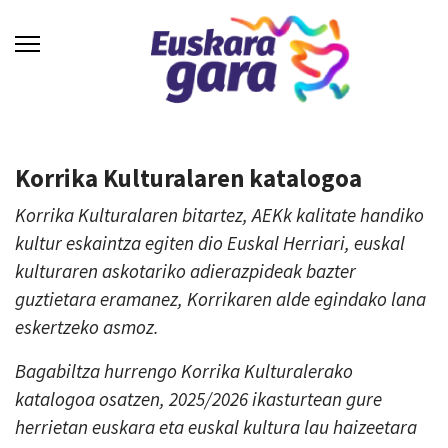
Korrika Kulturalaren katalogoa
Korrika Kulturalaren bitartez, AEKk kalitate handiko
kultur eskaintza egiten dio Euskal Herriari, euskal
kulturaren askotariko adierazpideak bazter
guztietara eramanez, Korrikaren alde egindako lana
eskertzeko asmoz.
Bagabiltza hurrengo Korrika Kulturalerako
katalogoa osatzen, 2025/2026 ikasturtean gure
herrietan euskara eta euskal kultura lau haizeetara