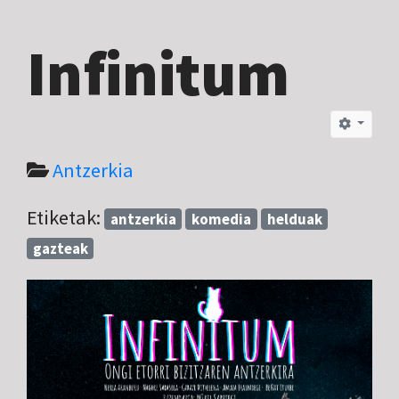
Infinitum
Antzerkia
Etiketak:
antzerkia
komedia
helduak
gazteak