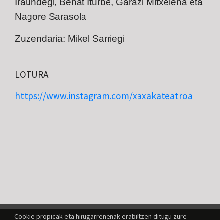
Iraundegi, Beñat Iturbe, Garazi Mitxelena eta
Nagore Sarasola
Zuzendaria:
Mikel Sarriegi
LOTURA
https://www.instagram.com/xaxakateatroa
Cookie propioak eta hirugarrenenak erabiltzen ditugu zure