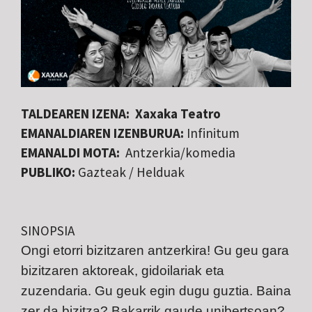
TALDEAREN IZENA: Xaxaka Teatro
EMANALDIAREN IZENBURUA:
Infinitum
EMANALDI MOTA:
Antzerkia/komedia
PUBLIKO:
Gazteak / Helduak
SINOPSIA
Ongi etorri bizitzaren antzerkira! Gu geu gara
bizitzaren aktoreak, gidoilariak eta
zuzendaria. Gu geuk egin dugu guztia. Baina
zer da bizitza? Bakarrik gaude unibertsoan?