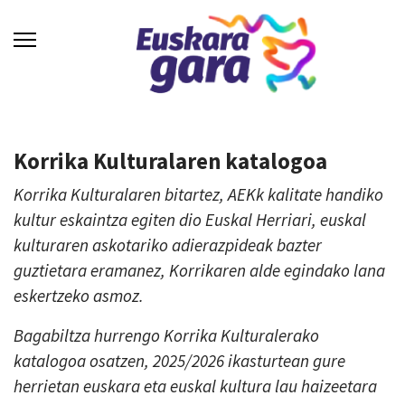
Korrika Kulturalaren katalogoa
Korrika Kulturalaren bitartez, AEKk kalitate handiko
kultur eskaintza egiten dio Euskal Herriari, euskal
kulturaren askotariko adierazpideak bazter
guztietara eramanez, Korrikaren alde egindako lana
eskertzeko asmoz.
Bagabiltza hurrengo Korrika Kulturalerako
katalogoa osatzen, 2025/2026 ikasturtean gure
herrietan euskara eta euskal kultura lau haizeetara