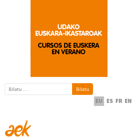
Bilatu
Bilatu
Hautatu hizkuntza
EU
ES
FR
EN