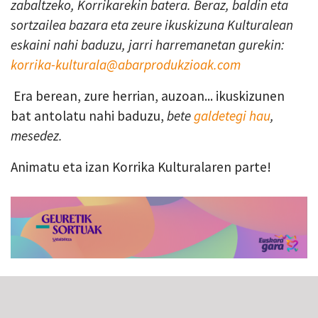
zabaltzeko, Korrikarekin batera. Beraz, baldin eta
sortzailea bazara eta zeure ikuskizuna Kulturalean
eskaini nahi baduzu, jarri harremanetan gurekin:
korrika-kulturala@abarprodukzioak.com
Era berean, zure herrian, auzoan... ikuskizunen
bat antolatu nahi baduzu,
bete
galdetegi hau
,
mesedez.
Animatu eta izan Korrika Kulturalaren parte!