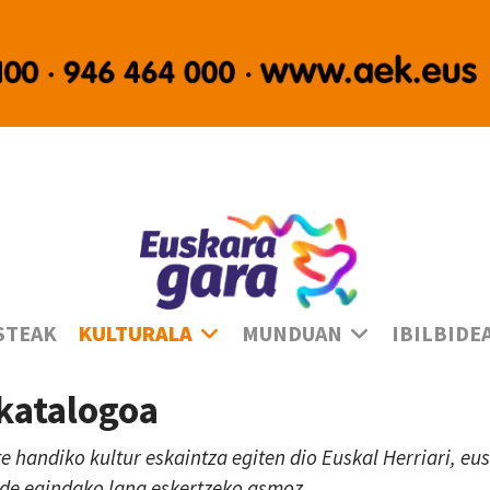
Ha
STEAK
KULTURALA
MUNDUAN
IBILBIDE
 katalogoa
te handiko kultur eskaintza egiten dio Euskal Herriari, e
lde egindako lana eskertzeko asmoz.