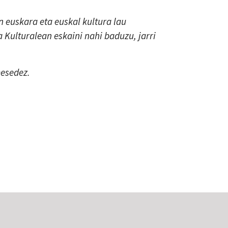
 euskara eta euskal kultura lau
a Kulturalean eskaini nahi baduzu, jarri
mesedez.