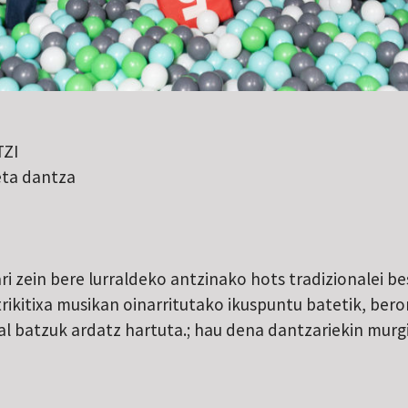
ZI
ta dantza
ari zein bere lurraldeko antzinako hots tradizionalei 
trikitixa musikan oinarritutako ikuspuntu batetik, ber
l batzuk ardatz hartuta.; hau dena dantzariekin murgi