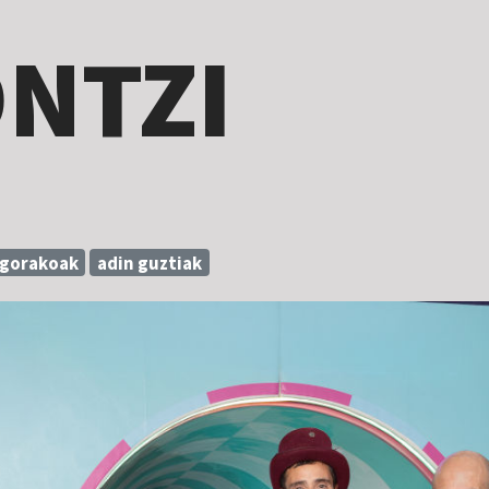
NTZI
 gorakoak
adin guztiak