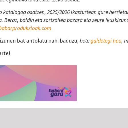
 katalogoa osatzen, 2025/2026 ikasturtean gure herrietan
. Beraz, baldin eta sortzailea bazara eta zeure ikuskizun
a@abarprodukzioak.com
skizunen bat antolatu nahi baduzu,
bete
galdetegi hau
, 
arte!