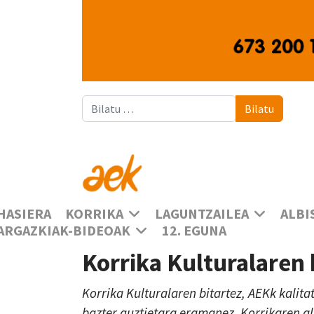
Bilatu
Bilatu
HASIERA
KORRIKA
LAGUNTZAILEA
ALBI
ARGAZKIAK-BIDEOAK
12. EGUNA
Korrika Kulturalaren
Korrika Kulturalaren bitartez, AEKk kalita
bazter guztietara eramanez, Korrikaren a