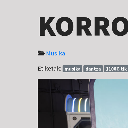
KORRO
Musika
Etiketak:
musika
dantza
1100€-tik