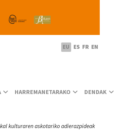
utatu hizkuntza
EU
ES
FR
EN
A
HARREMANETARAKO
DENDAK
uskal kulturaren askotariko adierazpideak