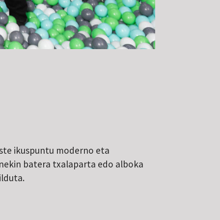
beste ikuspuntu moderno eta
onekin batera txalaparta edo alboka
lduta.