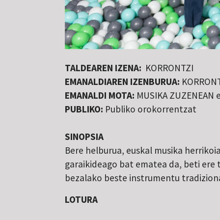
TALDEAREN IZENA:
KORRONTZI
EMANALDIAREN IZENBURUA:
KORRONT
EMANALDI MOTA:
MUSIKA ZUZENEAN e
PUBLIKO:
Publiko orokorrentzat
SINOPSIA
Bere helburua, euskal musika herrikoi
garaikideago bat ematea da, beti ere 
bezalako beste instrumentu tradiziona
LOTURA