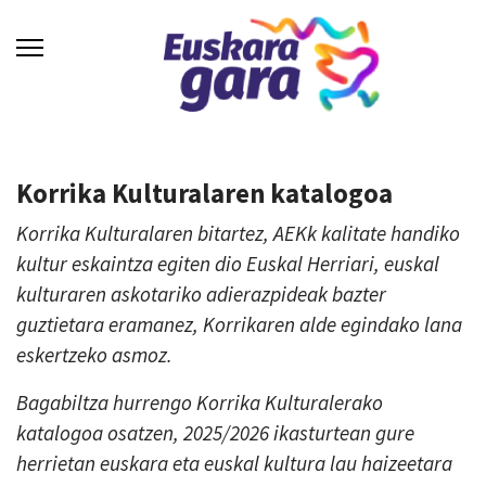
Korrika Kulturalaren katalogoa
Korrika Kulturalaren bitartez, AEKk kalitate handiko
kultur eskaintza egiten dio Euskal Herriari, euskal
kulturaren askotariko adierazpideak bazter
guztietara eramanez, Korrikaren alde egindako lana
eskertzeko asmoz.
Bagabiltza hurrengo Korrika Kulturalerako
katalogoa osatzen, 2025/2026 ikasturtean gure
herrietan euskara eta euskal kultura lau haizeetara