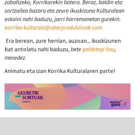
zabaltzeko, Korrikarekin batera. Beraz, baldin eta
sortzailea bazara eta zeure ikuskizuna Kulturalean
eskaini nahi baduzu, jarri harremanetan gurekin:
korrika-kulturala@abarprodukzioak.com
Era berean, zure herrian, auzoan... ikuskizunen
bat antolatu nahi baduzu,
bete
galdetegi hau
,
mesedez.
Animatu eta izan Korrika Kulturalaren parte!