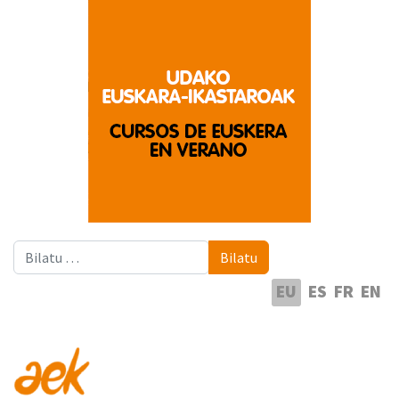
Bilatu
Bilatu
Hautatu hizkuntza
EU
ES
FR
EN