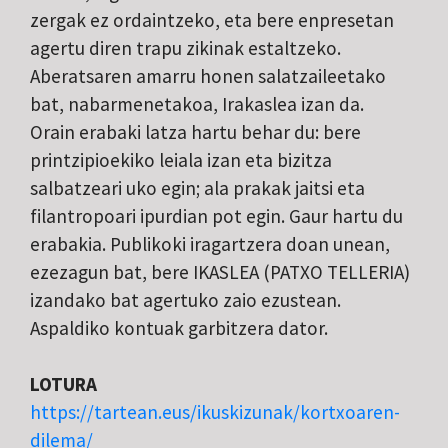
zergak ez ordaintzeko, eta bere enpresetan
agertu diren trapu zikinak estaltzeko.
Aberatsaren amarru honen salatzaileetako
bat, nabarmenetakoa, Irakaslea izan da.
Orain erabaki latza hartu behar du: bere
printzipioekiko leiala izan eta bizitza
salbatzeari uko egin; ala prakak jaitsi eta
filantropoari ipurdian pot egin. Gaur hartu du
erabakia. Publikoki iragartzera doan unean,
ezezagun bat, bere IKASLEA (PATXO TELLERIA)
izandako bat agertuko zaio ezustean.
Aspaldiko kontuak garbitzera dator.
LOTURA
https://tartean.eus/ikuskizunak/kortxoaren-
dilema/