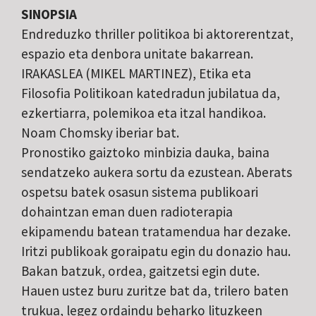
SINOPSIA
Endreduzko thriller politikoa bi aktorerentzat,
espazio eta denbora unitate bakarrean.
IRAKASLEA (MIKEL MARTINEZ), Etika eta
Filosofia Politikoan katedradun jubilatua da,
ezkertiarra, polemikoa eta itzal handikoa.
Noam Chomsky iberiar bat.
Pronostiko gaiztoko minbizia dauka, baina
sendatzeko aukera sortu da ezustean. Aberats
ospetsu batek osasun sistema publikoari
dohaintzan eman duen radioterapia
ekipamendu batean tratamendua har dezake.
Iritzi publikoak goraipatu egin du donazio hau.
Bakan batzuk, ordea, gaitzetsi egin dute.
Hauen ustez buru zuritze bat da, trilero baten
trukua, legez ordaindu beharko lituzkeen