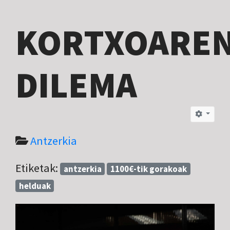
KORTXOARE
DILEMA
Antzerkia
Etiketak:
antzerkia
1100€-tik gorakoak
helduak