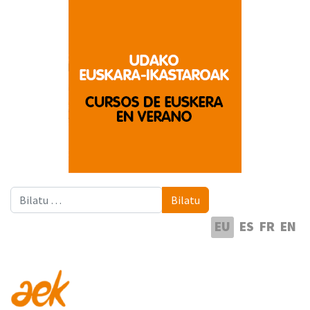
Bilatu
Bilatu
Hautatu hizkuntza
EU
ES
FR
EN