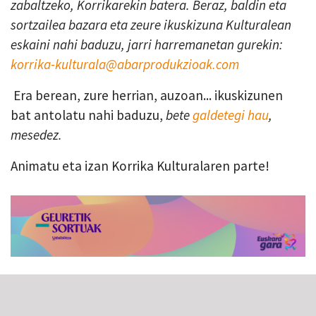
zabaltzeko, Korrikarekin batera. Beraz, baldin eta
sortzailea bazara eta zeure ikuskizuna Kulturalean
eskaini nahi baduzu, jarri harremanetan gurekin:
korrika-kulturala@abarprodukzioak.com
Era berean, zure herrian, auzoan... ikuskizunen
bat antolatu nahi baduzu,
bete
galdetegi hau
,
mesedez.
Animatu eta izan Korrika Kulturalaren parte!