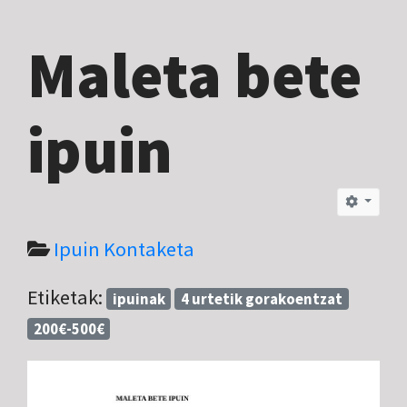
Maleta bete
ipuin
Ipuin Kontaketa
Etiketak:
ipuinak
4 urtetik gorakoentzat
200€-500€