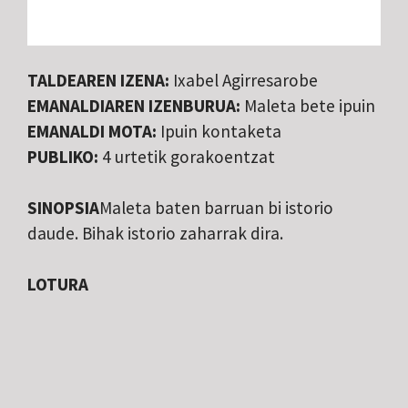
TALDEAREN IZENA:
Ixabel Agirresarobe
EMANALDIAREN IZENBURUA:
Maleta bete ipuin
EMANALDI MOTA:
Ipuin kontaketa
PUBLIKO:
4 urtetik gorakoentzat
SINOPSIA
Maleta baten barruan bi istorio
daude. Bihak istorio zaharrak dira.
LOTURA