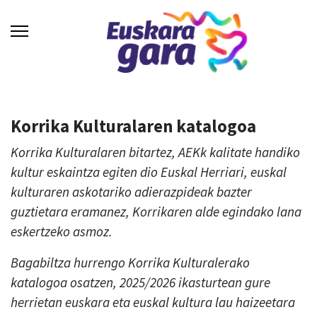
Korrika Kulturalaren katalogoa
Korrika Kulturalaren bitartez, AEKk kalitate handiko
kultur eskaintza egiten dio Euskal Herriari, euskal
kulturaren askotariko adierazpideak bazter
guztietara eramanez, Korrikaren alde egindako lana
eskertzeko asmoz.
Bagabiltza hurrengo Korrika Kulturalerako
katalogoa osatzen, 2025/2026 ikasturtean gure
herrietan euskara eta euskal kultura lau haizeetara