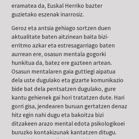
eramatea da, Euskal Herriko bazter
guzietako eszenak inarrosiz.
Geroz eta antsia gehiago sortzen duen
aktualitate baten aitzinean baita bizi-
erritmo azkar eta estresagarriago baten
aurrean ere, osasun mentala gogorki
hunkitua da, batez ere gazteen artean.
Osasun mentalaren gaia guttiegi aipatua
dela uste dugulako eta gizarte komunikazio
bide bat dela pentsatzen dugulako, gure
kantu gehienek gai hori tratatzen dute. Hari
gorri gisa, jendearen buruan gertatzen denaz
hitz egin nahi dugu eta bakoitza bizi
ditzakeen arazo mental edota psikologikoei
buruzko kontakizunak kantatzen ditugu.