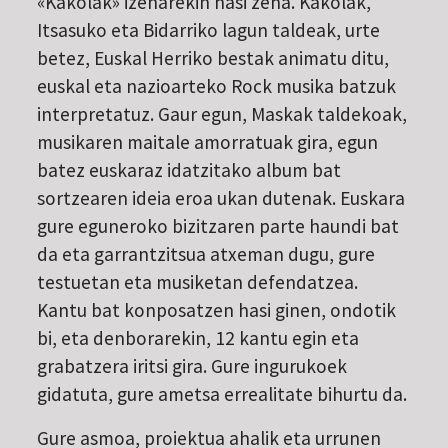
«Kakolak» izenarekin hasi zena. Kakolak,
Itsasuko eta Bidarriko lagun taldeak, urte
betez, Euskal Herriko bestak animatu ditu,
euskal eta nazioarteko Rock musika batzuk
interpretatuz. Gaur egun, Maskak taldekoak,
musikaren maitale amorratuak gira, egun
batez euskaraz idatzitako album bat
sortzearen ideia eroa ukan dutenak. Euskara
gure eguneroko bizitzaren parte haundi bat
da eta garrantzitsua atxeman dugu, gure
testuetan eta musiketan defendatzea.
Kantu bat konposatzen hasi ginen, ondotik
bi, eta denborarekin, 12 kantu egin eta
grabatzera iritsi gira. Gure ingurukoek
gidatuta, gure ametsa errealitate bihurtu da.
Gure asmoa, proiektua ahalik eta urrunen