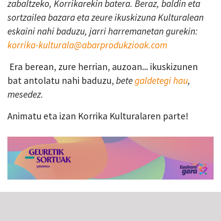
zabaltzeko, Korrikarekin batera. Beraz, baldin eta
sortzailea bazara eta zeure ikuskizuna Kulturalean
eskaini nahi baduzu, jarri harremanetan gurekin:
korrika-kulturala@abarprodukzioak.com
Era berean, zure herrian, auzoan... ikuskizunen
bat antolatu nahi baduzu,
bete
galdetegi hau
,
mesedez.
Animatu eta izan Korrika Kulturalaren parte!