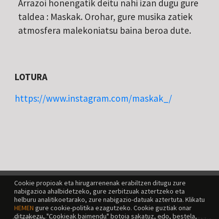
Arrazoi honengatik deitu nahi izan dugu gure
taldea : Maskak. Orohar, gure musika zatiek
atmosfera malekoniatsu baina beroa dute.
LOTURA
https://www.instagram.com/maskak_/
Cookie propioak eta hirugarrenenak erabiltzen ditugu zure
nabigazioa ahalbidetzeko, gure zerbitzuak aztertzeko eta
helburu analitikoetarako, zure nabigazio-datuak aztertuta. Klikatu
HEMEN
gure cookie-politika ezagutzeko. Cookie guztiak onar
ditzakezu, "Cookieak baimendu" botoia sakatuz, edo, bestela,