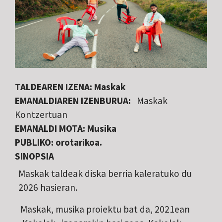
TALDEAREN IZENA: Maskak
EMANALDIAREN IZENBURUA:
Maskak
Kontzertuan
EMANALDI MOTA: Musika
PUBLIKO: orotarikoa.
SINOPSIA
Maskak taldeak diska berria kaleratuko du
2026 hasieran.
Maskak, musika proiektu bat da, 2021ean