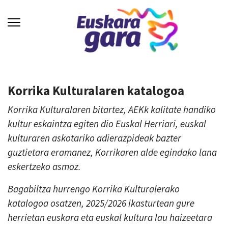
Korrika Kulturalaren katalogoa
Korrika Kulturalaren bitartez, AEKk kalitate handiko
kultur eskaintza egiten dio Euskal Herriari, euskal
kulturaren askotariko adierazpideak bazter
guztietara eramanez, Korrikaren alde egindako lana
eskertzeko asmoz.
Bagabiltza hurrengo Korrika Kulturalerako
katalogoa osatzen, 2025/2026 ikasturtean gure
herrietan euskara eta euskal kultura lau haizeetara