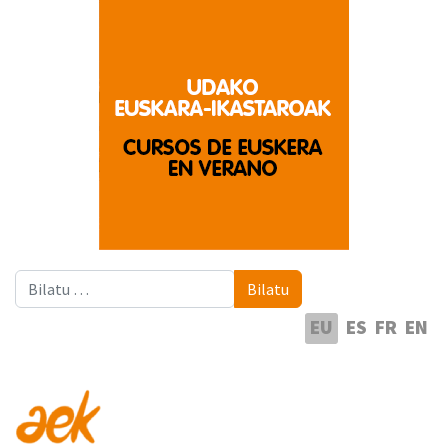
Bilatu
Bilatu
Hautatu hizkuntza
EU
ES
FR
EN