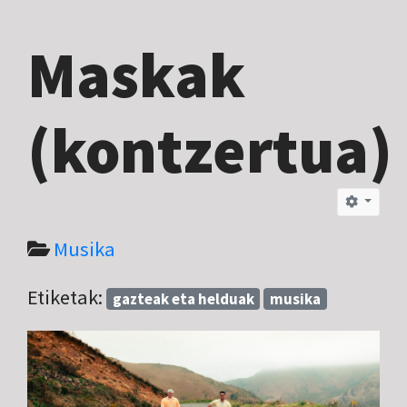
Maskak
(kontzertua)
Musika
Etiketak:
gazteak eta helduak
musika