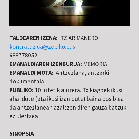
TALDEAREN IZENA:
ITZIAR MANERO
kontratazioa@zelako.eus
688778052
EMANALDIAREN IZENBURUA:
MEMORIA
EMANALDI MOTA:
Antzezlana, antzerki
dokumentala
PUBLIKO:
10 urtetik aurrera. Txikiagoek ikusi
ahal dute (eta ikusi izan dute) baina posiblea
da antzezlanean azaltzen diren gauza batzuk
ez ulertzea
SINOPSIA