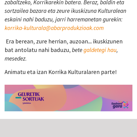
zabaltzeko, Korrikarekin batera. Beraz, baldin eta
sortzailea bazara eta zeure ikuskizuna Kulturalean
eskaini nahi baduzu, jarri harremanetan gurekin:
korrika-kulturala@abarprodukzioak.com
Era berean, zure herrian, auzoan... ikuskizunen
bat antolatu nahi baduzu,
bete
galdetegi hau
,
mesedez.
Animatu eta izan Korrika Kulturalaren parte!