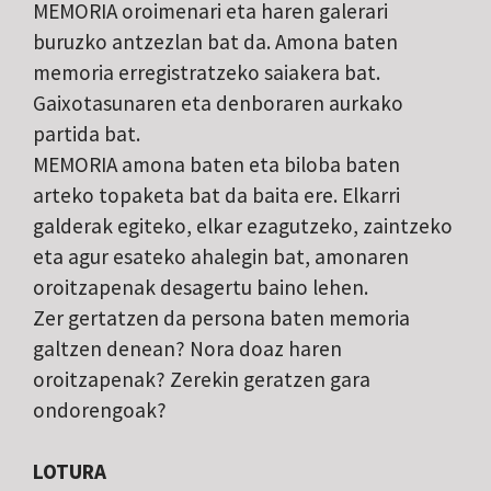
MEMORIA oroimenari eta haren galerari
buruzko antzezlan bat da. Amona baten
memoria erregistratzeko saiakera bat.
Gaixotasunaren eta denboraren aurkako
partida bat.
MEMORIA amona baten eta biloba baten
arteko topaketa bat da baita ere. Elkarri
galderak egiteko, elkar ezagutzeko, zaintzeko
eta agur esateko ahalegin bat, amonaren
oroitzapenak desagertu baino lehen.
Zer gertatzen da persona baten memoria
galtzen denean? Nora doaz haren
oroitzapenak? Zerekin geratzen gara
ondorengoak?
LOTURA