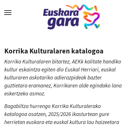
Korrika Kulturalaren katalogoa
Korrika Kulturalaren bitartez, AEKk kalitate handiko
kultur eskaintza egiten dio Euskal Herriari, euskal
kulturaren askotariko adierazpideak bazter
guztietara eramanez, Korrikaren alde egindako lana
eskertzeko asmoz.
Bagabiltza hurrengo Korrika Kulturalerako
katalogoa osatzen, 2025/2026 ikasturtean gure
herrietan euskara eta euskal kultura lau haizeetara