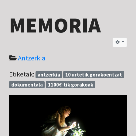
MEMORIA
Antzerkia
Etiketak:
antzerkia
10 urtetik gorakoentzat
dokumentala
1100€-tik gorakoak