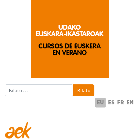
Bilatu
Bilatu
Hautatu hizkuntza
EU
ES
FR
EN