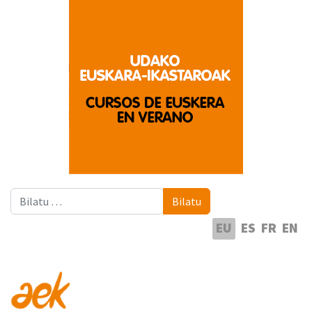
Bilatu
Bilatu
Hautatu hizkuntza
EU
ES
FR
EN