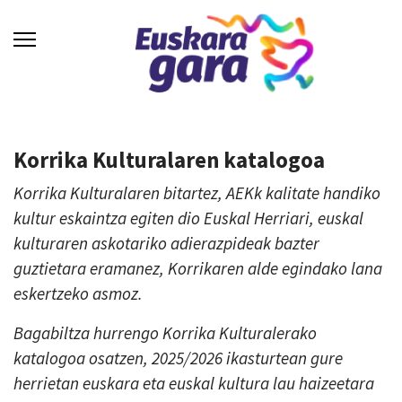
Korrika Kulturalaren katalogoa
Korrika Kulturalaren bitartez, AEKk kalitate handiko
kultur eskaintza egiten dio Euskal Herriari, euskal
kulturaren askotariko adierazpideak bazter
guztietara eramanez, Korrikaren alde egindako lana
eskertzeko asmoz.
Bagabiltza hurrengo Korrika Kulturalerako
katalogoa osatzen, 2025/2026 ikasturtean gure
herrietan euskara eta euskal kultura lau haizeetara