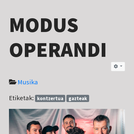
MODUS
OPERANDI
Musika
Etiketak:
kontzertua
gazteak