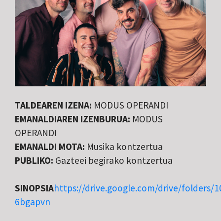
TALDEAREN IZENA:
MODUS OPERANDI
EMANALDIAREN IZENBURUA:
MODUS
OPERANDI
EMANALDI MOTA:
Musika kontzertua
PUBLIKO:
Gazteei begirako kontzertua
SINOPSIA
https://drive.google.com/drive/folders
6bgapvn