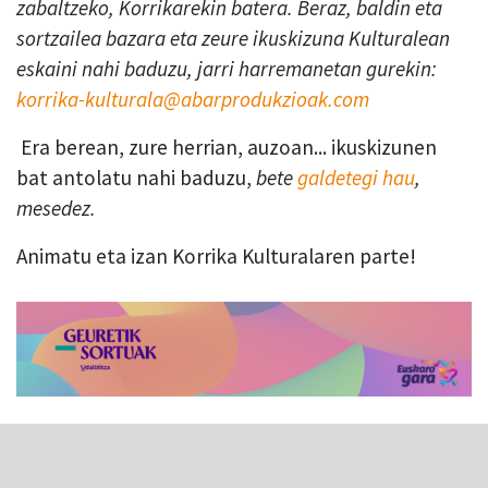
zabaltzeko, Korrikarekin batera. Beraz, baldin eta
sortzailea bazara eta zeure ikuskizuna Kulturalean
eskaini nahi baduzu, jarri harremanetan gurekin:
korrika-kulturala@abarprodukzioak.com
Era berean, zure herrian, auzoan... ikuskizunen
bat antolatu nahi baduzu,
bete
galdetegi hau
,
mesedez.
Animatu eta izan Korrika Kulturalaren parte!