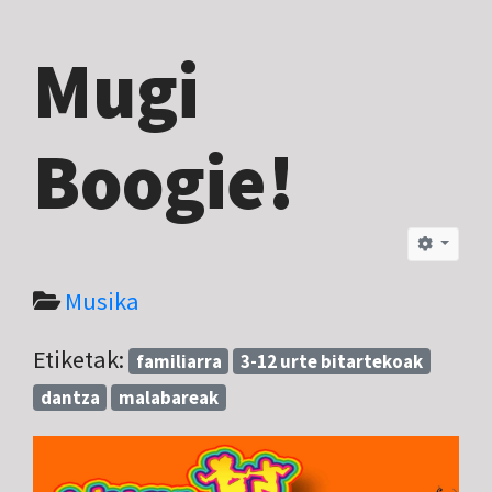
Mugi
Boogie!
Musika
Etiketak:
familiarra
3-12 urte bitartekoak
dantza
malabareak