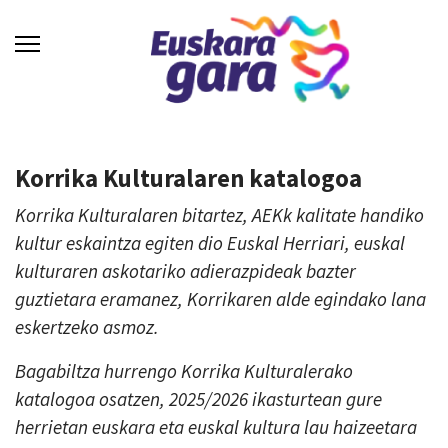
Korrika Kulturalaren katalogoa
Korrika Kulturalaren bitartez, AEKk kalitate handiko
kultur eskaintza egiten dio Euskal Herriari, euskal
kulturaren askotariko adierazpideak bazter
guztietara eramanez, Korrikaren alde egindako lana
eskertzeko asmoz.
Bagabiltza hurrengo Korrika Kulturalerako
katalogoa osatzen, 2025/2026 ikasturtean gure
herrietan euskara eta euskal kultura lau haizeetara