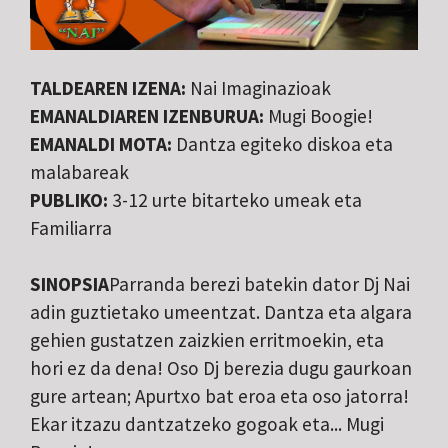
TALDEAREN IZENA:
Nai Imaginazioak
EMANALDIAREN IZENBURUA:
Mugi Boogie!
EMANALDI MOTA:
Dantza egiteko diskoa eta
malabareak
PUBLIKO:
3-12 urte bitarteko umeak eta
Familiarra
SINOPSIA
Parranda berezi batekin dator Dj Nai
adin guztietako umeentzat. Dantza eta algara
gehien gustatzen zaizkien erritmoekin, eta
hori ez da dena! Oso Dj berezia dugu gaurkoan
gure artean; Apurtxo bat eroa eta oso jatorra!
Ekar itzazu dantzatzeko gogoak eta... Mugi