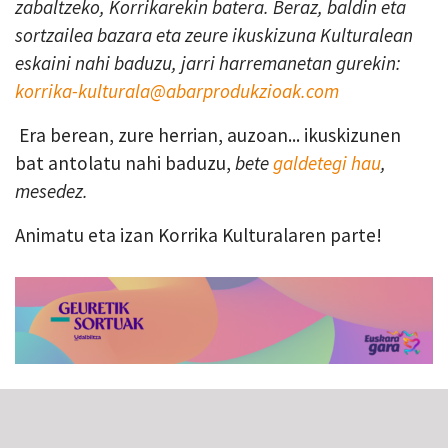
zabaltzeko, Korrikarekin batera. Beraz, baldin eta
sortzailea bazara eta zeure ikuskizuna Kulturalean
eskaini nahi baduzu, jarri harremanetan gurekin:
korrika-kulturala@abarprodukzioak.com
Era berean, zure herrian, auzoan... ikuskizunen
bat antolatu nahi baduzu,
bete
galdetegi hau
,
mesedez.
Animatu eta izan Korrika Kulturalaren parte!