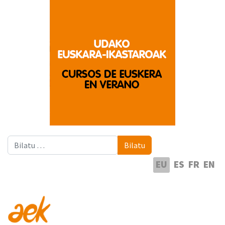
Bilatu
Bilatu
Hautatu hizkuntza
EU
ES
FR
EN