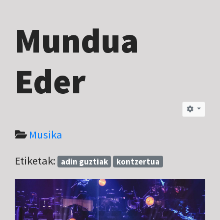
Mundua
Eder
Musika
Etiketak:
adin guztiak
kontzertua