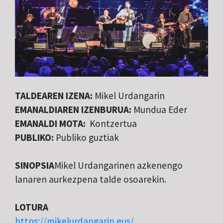
TALDEAREN IZENA:
Mikel Urdangarin
EMANALDIAREN IZENBURUA:
Mundua Eder
EMANALDI MOTA:
Kontzertua
PUBLIKO:
Publiko guztiak
SINOPSIA
Mikel Urdangarinen azkenengo
lanaren aurkezpena talde osoarekin.
LOTURA
https://mikelurdangarin.eus/