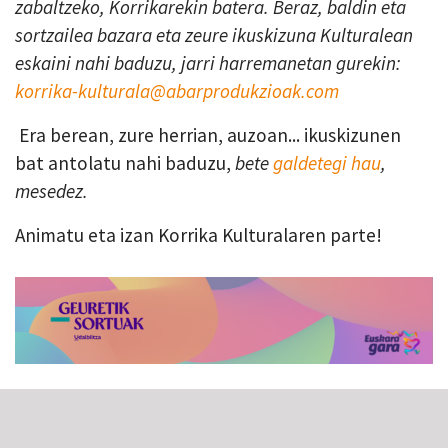
zabaltzeko, Korrikarekin batera. Beraz, baldin eta
sortzailea bazara eta zeure ikuskizuna Kulturalean
eskaini nahi baduzu, jarri harremanetan gurekin:
korrika-kulturala@abarprodukzioak.com
Era berean, zure herrian, auzoan... ikuskizunen
bat antolatu nahi baduzu,
bete
galdetegi hau
,
mesedez.
Animatu eta izan Korrika Kulturalaren parte!