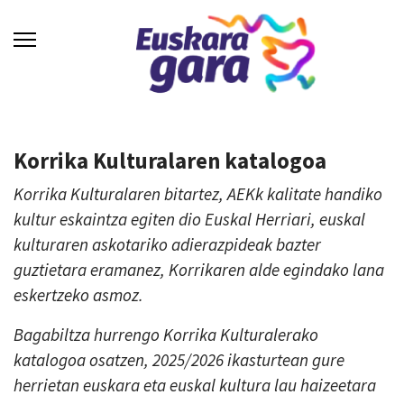
Korrika Kulturalaren katalogoa
Korrika Kulturalaren bitartez, AEKk kalitate handiko
kultur eskaintza egiten dio Euskal Herriari, euskal
kulturaren askotariko adierazpideak bazter
guztietara eramanez, Korrikaren alde egindako lana
eskertzeko asmoz.
Bagabiltza hurrengo Korrika Kulturalerako
katalogoa osatzen, 2025/2026 ikasturtean gure
herrietan euskara eta euskal kultura lau haizeetara