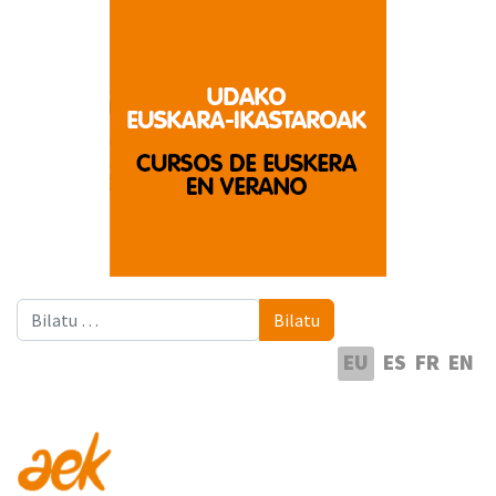
Bilatu
Bilatu
Hautatu hizkuntza
EU
ES
FR
EN