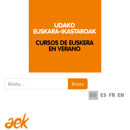
Bilatu
Bilatu
Hautatu hizkuntza
EU
ES
FR
EN