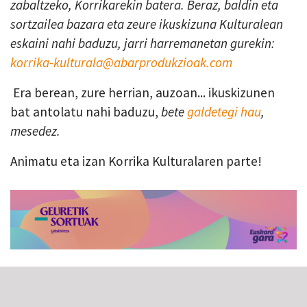
zabaltzeko, Korrikarekin batera. Beraz, baldin eta
sortzailea bazara eta zeure ikuskizuna Kulturalean
eskaini nahi baduzu, jarri harremanetan gurekin:
korrika-kulturala@abarprodukzioak.com
Era berean, zure herrian, auzoan... ikuskizunen
bat antolatu nahi baduzu,
bete
galdetegi hau
,
mesedez.
Animatu eta izan Korrika Kulturalaren parte!