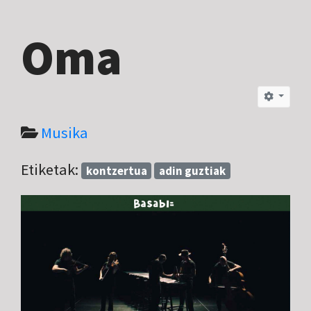
Oma
Musika
Etiketak:
kontzertua
adin guztiak