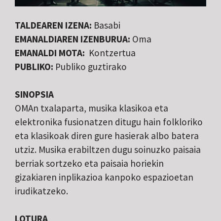
TALDEAREN IZENA:
Basabi
EMANALDIAREN IZENBURUA:
Oma
EMANALDI MOTA:
Kontzertua
PUBLIKO:
Publiko guztirako
SINOPSIA
OMAn txalaparta, musika klasikoa eta
elektronika fusionatzen ditugu hain folkloriko
eta klasikoak diren gure hasierak albo batera
utziz. Musika erabiltzen dugu soinuzko paisaia
berriak sortzeko eta paisaia horiekin
gizakiaren inplikazioa kanpoko espazioetan
irudikatzeko.
LOTURA