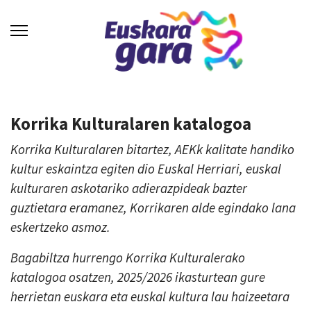
Korrika Kulturalaren katalogoa
Korrika Kulturalaren bitartez, AEKk kalitate handiko
kultur eskaintza egiten dio Euskal Herriari, euskal
kulturaren askotariko adierazpideak bazter
guztietara eramanez, Korrikaren alde egindako lana
eskertzeko asmoz.
Bagabiltza hurrengo Korrika Kulturalerako
katalogoa osatzen, 2025/2026 ikasturtean gure
herrietan euskara eta euskal kultura lau haizeetara