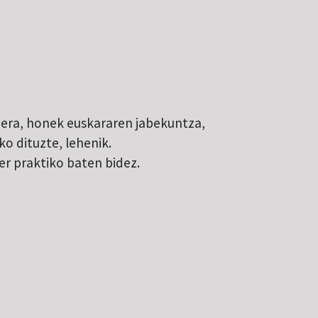
goera, honek euskararen jabekuntza,
o dituzte, lehenik.
er praktiko baten bidez.