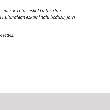
 euskara eta euskal kultura lau
a Kulturalean eskaini nahi baduzu, jarri
mesedez.