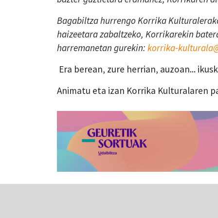
Bagabiltza hurrengo Korrika Kulturalerako
haizeetara zabaltzeko, Korrikarekin batera
harremanetan gurekin:
korrika-kultural
Era berean, zure herrian, auzoan... iku
Animatu eta izan Korrika Kulturalaren p