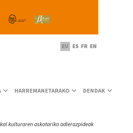
utatu hizkuntza
EU
ES
FR
EN
A
HARREMANETARAKO
DENDAK
uskal kulturaren askotariko adierazpideak