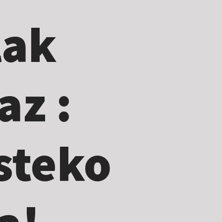
lak
az :
steko