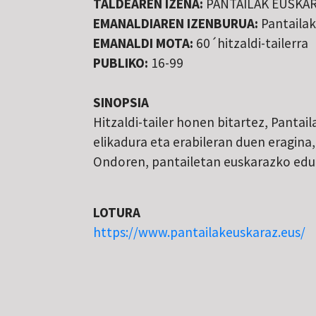
TALDEAREN IZENA:
PANTAILAK EUSKARA
EMANALDIAREN IZENBURUA:
Pantailak
EMANALDI MOTA:
60´hitzaldi-tailerra
PUBLIKO:
16-99
SINOPSIA
Hitzaldi-tailer honen bitartez, Panta
elikadura eta erabileran duen eragina
Ondoren, pantailetan euskarazko eduki
LOTURA
https://www.pantailakeuskaraz.eus/