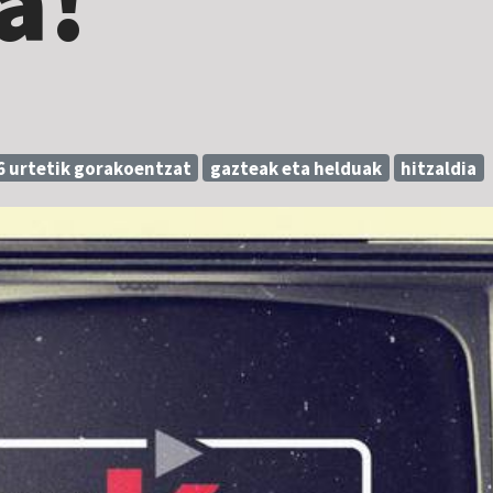
a!
6 urtetik gorakoentzat
gazteak eta helduak
hitzaldia