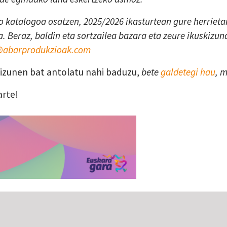
 katalogoa osatzen, 2025/2026 ikasturtean gure herrietan
. Beraz, baldin eta sortzailea bazara eta zeure ikuskizun
a@abarprodukzioak.com
skizunen bat antolatu nahi baduzu,
bete
galdetegi hau
, 
arte!