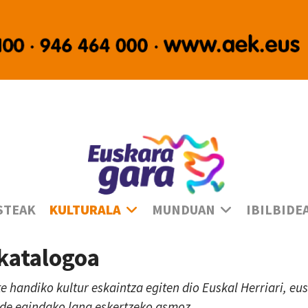
Ha
STEAK
KULTURALA
MUNDUAN
IBILBIDE
 katalogoa
te handiko kultur eskaintza egiten dio Euskal Herriari, e
lde egindako lana eskertzeko asmoz.