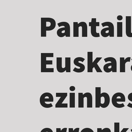
Pantai
Euskar
ezinbe