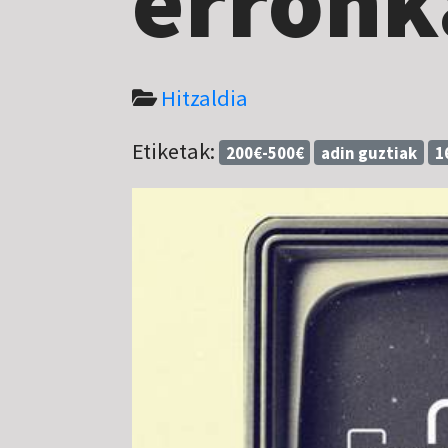
erronk
Hitzaldia
Etiketak:
200€-500€
adin guztiak
1