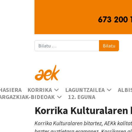
Bilatu
Bilatu
HASIERA
KORRIKA
LAGUNTZAILEA
ALBI
ARGAZKIAK-BIDEOAK
12. EGUNA
Korrika Kulturalaren
Korrika Kulturalaren bitartez, AEKk kalita
bazter guztietara eramanez, Korrikaren a