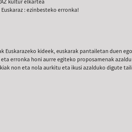
Z kultur elkartea
 Euskaraz : ezinbesteko erronka!
ilak Euskarazeko kideek, euskarak pantailetan duen e
, eta erronka honi aurre egiteko proposamenak azalduk
ak non eta nola aurkitu eta ikusi azalduko digute tail