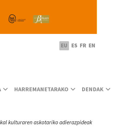
utatu hizkuntza
EU
ES
FR
EN
A
HARREMANETARAKO
DENDAK
uskal kulturaren askotariko adierazpideak