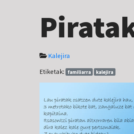
Pirata
Kalejira
Etiketak:
familiarra
kalejira