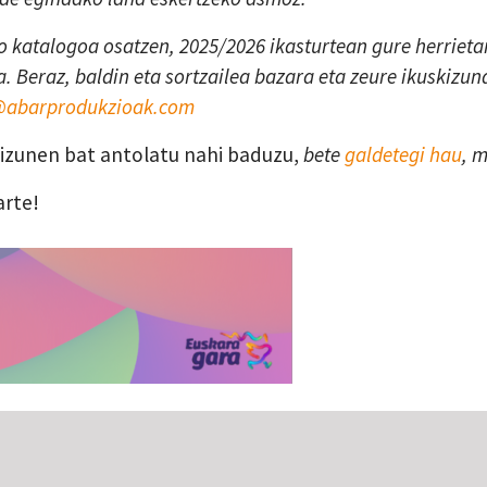
 katalogoa osatzen, 2025/2026 ikasturtean gure herrietan
. Beraz, baldin eta sortzailea bazara eta zeure ikuskizun
a@abarprodukzioak.com
skizunen bat antolatu nahi baduzu,
bete
galdetegi hau
, 
arte!