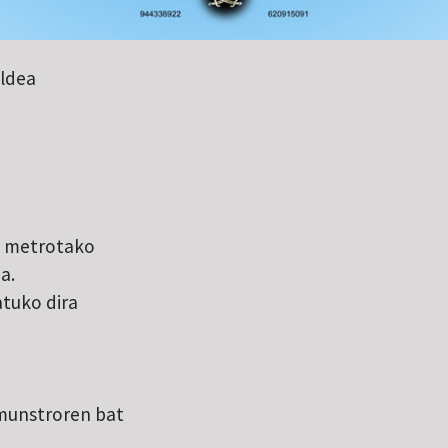
aldea
 3 metrotako
a.
atuko dira
 munstroren bat