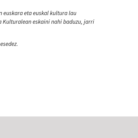
 euskara eta euskal kultura lau
a Kulturalean eskaini nahi baduzu, jarri
mesedez.