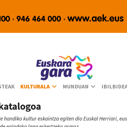
Ha
STEAK
KULTURALA
MUNDUAN
IBILBIDE
 katalogoa
te handiko kultur eskaintza egiten dio Euskal Herriari, e
lde egindako lana eskertzeko asmoz.