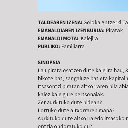
TALDEAREN IZENA:
Goloka Antzerki T
EMANALDIAREN IZENBURUA:
Piratak
EMANALDI MOTA:
Kalejira
PUBLIKO:
Familiarra
SINOPSIA
Lau pirata osatzen dute kalejira hau,
bikote bat, zangaluze bat eta kapitain
Itsasontzi piratan altxorraren bila abi
kalez kale gure pertsonaiak.
Zer aurkituko dute bidean?
Lortuko dute altxorraren mapa?
Aurkituko dute altxorra edo itsasoko
ontzia ondoratuko du?