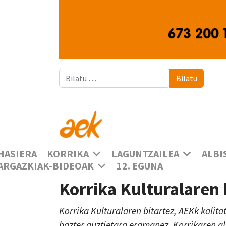
Bilatu
Bilatu
HASIERA
KORRIKA
LAGUNTZAILEA
ALBI
ARGAZKIAK-BIDEOAK
12. EGUNA
Korrika Kulturalaren
Korrika Kulturalaren bitartez, AEKk kalita
bazter guztietara eramanez, Korrikaren a