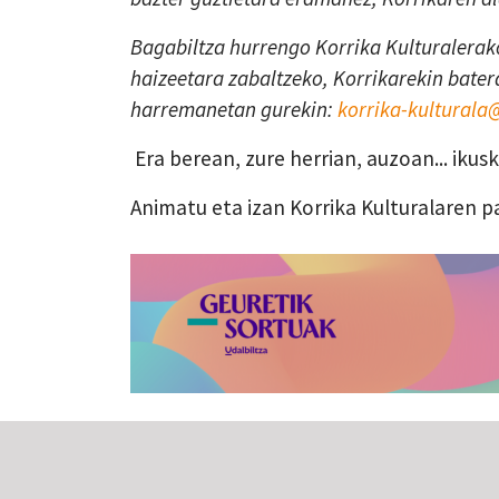
Bagabiltza hurrengo Korrika Kulturalerako
haizeetara zabaltzeko, Korrikarekin batera
harremanetan gurekin:
korrika-kultural
Era berean, zure herrian, auzoan... iku
Animatu eta izan Korrika Kulturalaren p