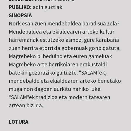
PUBLIKO:
adin guztiak
SINOPSIA
Nork esan zuen mendebaldea paradisua zela?
Mendebaldea eta ekialdearen arteko kultur
harremanak estutzeko asmoz, gure karabana
zuen herrira etorri da gobernuak gonbidatuta.
Magrebeko bi beduino eta euren gameluak
Magrebeko arte herrikoiaren erakustaldi
batekin gozaraziko gaituzte. “SALAM”ek,
mendebalde eta ekialdearen arteko benetako
muga non dagoen aurkitu nahiko luke.
“SALAM”ek tradizioa eta modernitatearen
artean bizi da.
LOTURA