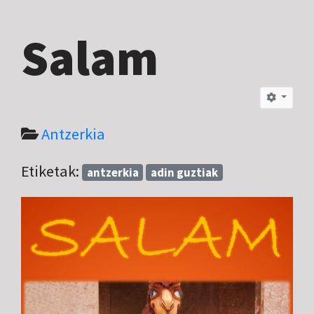
Salam
Antzerkia
Etiketak:
antzerkia
adin guztiak