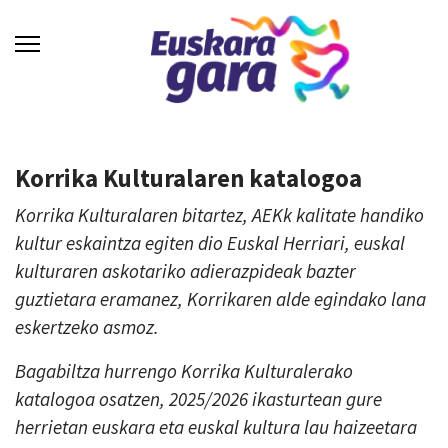
Korrika Kulturalaren katalogoa
Korrika Kulturalaren bitartez, AEKk kalitate handiko
kultur eskaintza egiten dio Euskal Herriari, euskal
kulturaren askotariko adierazpideak bazter
guztietara eramanez, Korrikaren alde egindako lana
eskertzeko asmoz.
Bagabiltza hurrengo Korrika Kulturalerako
katalogoa osatzen, 2025/2026 ikasturtean gure
herrietan euskara eta euskal kultura lau haizeetara