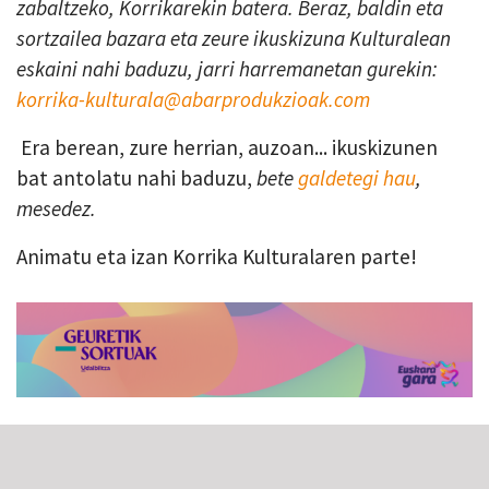
zabaltzeko, Korrikarekin batera. Beraz, baldin eta
sortzailea bazara eta zeure ikuskizuna Kulturalean
eskaini nahi baduzu, jarri harremanetan gurekin:
korrika-kulturala@abarprodukzioak.com
Era berean, zure herrian, auzoan... ikuskizunen
bat antolatu nahi baduzu,
bete
galdetegi hau
,
mesedez.
Animatu eta izan Korrika Kulturalaren parte!