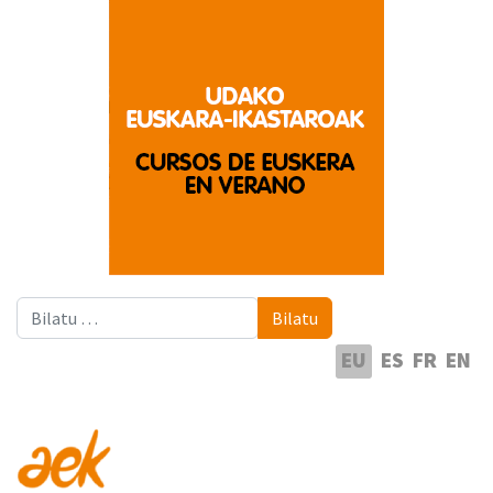
Bilatu
Bilatu
Hautatu hizkuntza
EU
ES
FR
EN