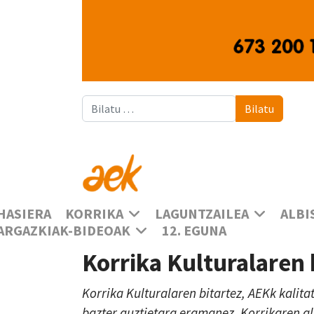
Bilatu
Bilatu
HASIERA
KORRIKA
LAGUNTZAILEA
ALBI
ARGAZKIAK-BIDEOAK
12. EGUNA
Korrika Kulturalaren
Korrika Kulturalaren bitartez, AEKk kalita
bazter guztietara eramanez, Korrikaren a