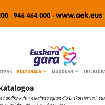
Ha
STEAK
KULTURALA
MUNDUAN
IBILBIDE
 katalogoa
te handiko kultur eskaintza egiten dio Euskal Herriari, e
lde egindako lana eskertzeko asmoz.