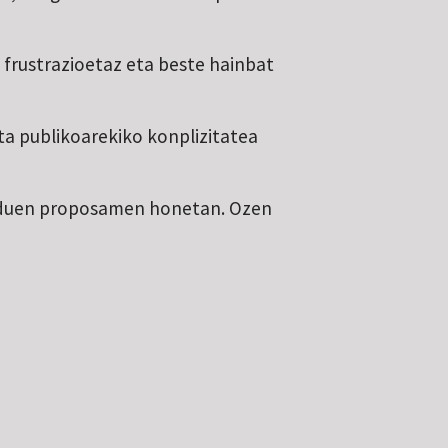
 frustrazioetaz eta beste hainbat
ta publikoarekiko konplizitatea
en duen proposamen honetan. Ozen