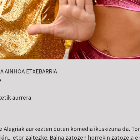
TA AINHOA ETXEBARRIA
A
etik aurrera
z Alegriak aurkezten duten komedia ikuskizuna da. Ton
kin... etor zaitezke. Baina zatozen horrekin zatozela 