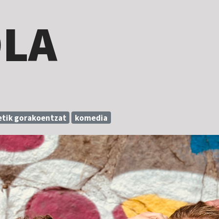
LA
etik gorakoentzat
komedia