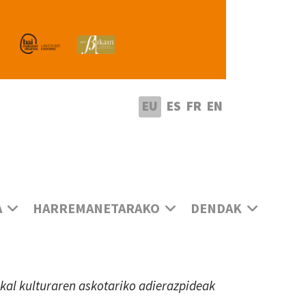
utatu hizkuntza
EU
ES
FR
EN
A
HARREMANETARAKO
DENDAK
uskal kulturaren askotariko adierazpideak