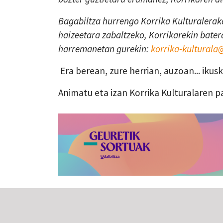
Bagabiltza hurrengo Korrika Kulturalerako
haizeetara zabaltzeko, Korrikarekin batera
harremanetan gurekin:
korrika-kultural
Era berean, zure herrian, auzoan... iku
Animatu eta izan Korrika Kulturalaren p