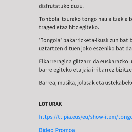
disfrutatuko duzu.
Tonbola itxurako tongo hau aitzakia b
tragedietaz hitz egiteko.
'Tongola' bakarrizketa-ikuskizun bat 
uztartzen dituen joko eszeniko bat da
Elkarreragina giltzarri da euskarazk
barre egiteko eta jaia irribarrez bizit
Barrea, musika, jolasak eta ustekabek
LOTURAK
https://ttipia.eus/eu/show-item/tong
Bideo Promoa