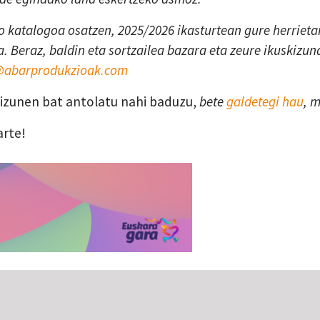
 katalogoa osatzen, 2025/2026 ikasturtean gure herrietan
. Beraz, baldin eta sortzailea bazara eta zeure ikuskizun
a@abarprodukzioak.com
skizunen bat antolatu nahi baduzu,
bete
galdetegi hau
, 
arte!