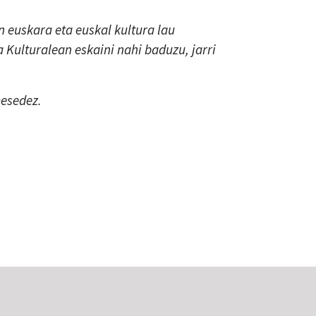
 euskara eta euskal kultura lau
a Kulturalean eskaini nahi baduzu, jarri
mesedez.