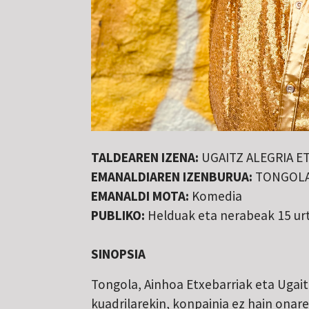
TALDEAREN IZENA:
UGAITZ ALEGRIA E
EMANALDIAREN IZENBURUA:
TONGOL
EMANALDI MOTA:
Komedia
PUBLIKO:
Helduak eta nerabeak 15 urt
SINOPSIA
Tongola, Ainhoa Etxebarriak eta Ugait
kuadrilarekin, konpainia ez hain onare