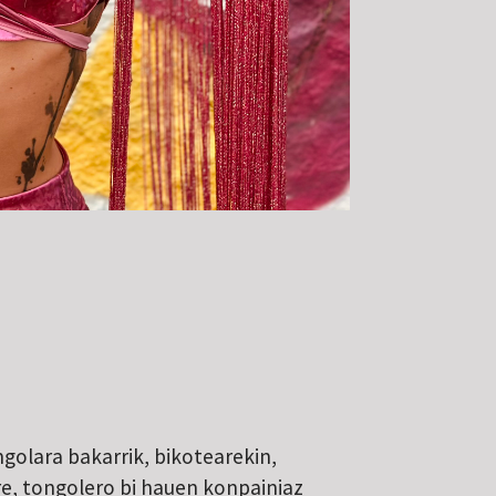
golara bakarrik, bikotearekin,
ere, tongolero bi hauen konpainiaz