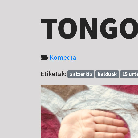
TONGO
Komedia
Etiketak:
antzerkia
helduak
15 urt