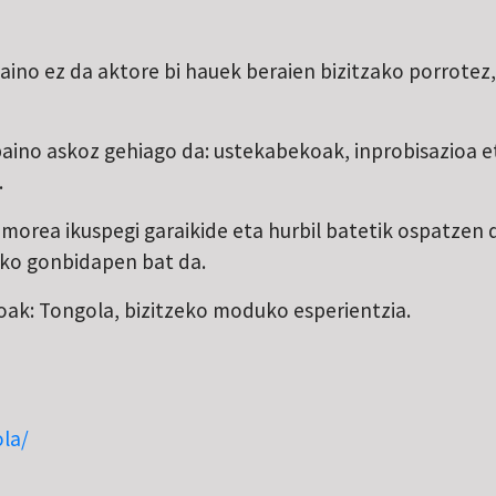
aino ez da aktore bi hauek beraien bizitzako porrotez,
baino askoz gehiago da: ustekabekoak, inprobisazioa e
.
o umorea ikuspegi garaikide eta hurbil batetik ospatz
zeko gonbidapen bat da.
oak: Tongola, bizitzeko moduko esperientzia.
ola/