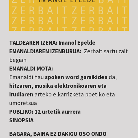
TALDEAREN IZENA: Imanol Epelde
EMANALDIAREN IZENBURUA:
Zerbait sartu zait
begian
EMANALDI MOTA:
Emanaldi hau
spoken word garaikidea
da,
hitzaren, musika elektronikoaren eta
irudiaren
arteko elkarrizketa poetiko eta
umoretsua
PUBLIKO: 12 urtetik aurrera
SINOPSIA
BAGARA, BAINA EZ DAKIGU OSO ONDO