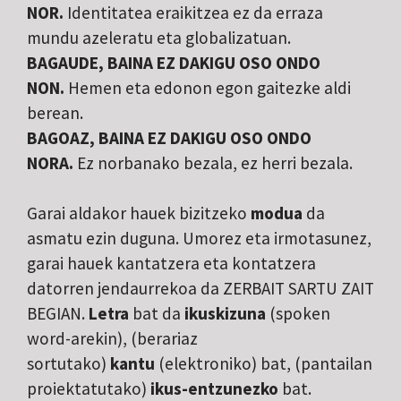
NOR.
Identitatea eraikitzea ez da erraza
mundu azeleratu eta globalizatuan.
BAGAUDE, BAINA EZ DAKIGU OSO ONDO
NON.
Hemen eta edonon egon gaitezke aldi
berean.
BAGOAZ, BAINA EZ DAKIGU OSO ONDO
NORA.
Ez norbanako bezala, ez herri bezala.
Garai aldakor hauek bizitzeko
modua
da
asmatu ezin duguna. Umorez eta irmotasunez,
garai hauek kantatzera eta kontatzera
datorren jendaurrekoa da ZERBAIT SARTU ZAIT
BEGIAN.
Letra
bat da
ikuskizuna
(spoken
word-arekin), (berariaz
sortutako)
kantu
(elektroniko) bat, (pantailan
proiektatutako)
ikus-entzunezko
bat.