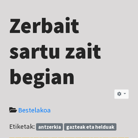
Zerbait
sartu zait
begian
Bestelakoa
Etiketak:
antzerkia
gazteak eta helduak