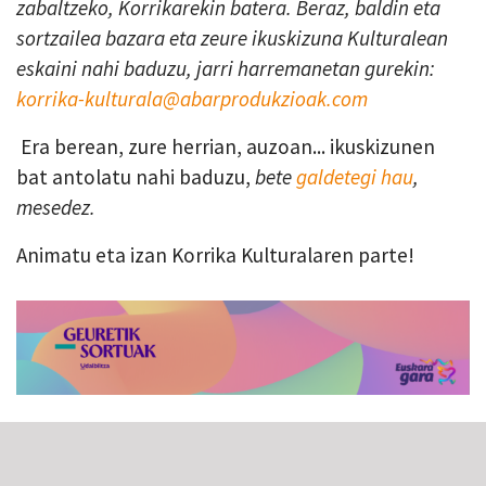
zabaltzeko, Korrikarekin batera. Beraz, baldin eta
sortzailea bazara eta zeure ikuskizuna Kulturalean
eskaini nahi baduzu, jarri harremanetan gurekin:
korrika-kulturala@abarprodukzioak.com
Era berean, zure herrian, auzoan... ikuskizunen
bat antolatu nahi baduzu,
bete
galdetegi hau
,
mesedez.
Animatu eta izan Korrika Kulturalaren parte!