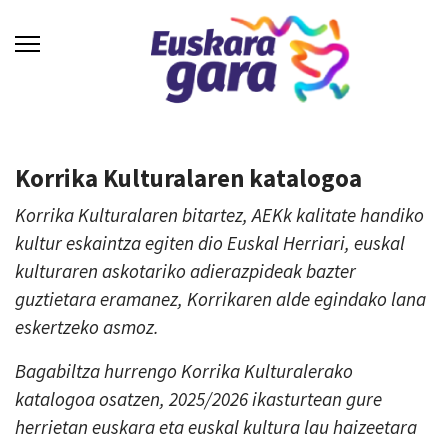
Korrika Kulturalaren katalogoa
Korrika Kulturalaren bitartez, AEKk kalitate handiko
kultur eskaintza egiten dio Euskal Herriari, euskal
kulturaren askotariko adierazpideak bazter
guztietara eramanez, Korrikaren alde egindako lana
eskertzeko asmoz.
Bagabiltza hurrengo Korrika Kulturalerako
katalogoa osatzen, 2025/2026 ikasturtean gure
herrietan euskara eta euskal kultura lau haizeetara