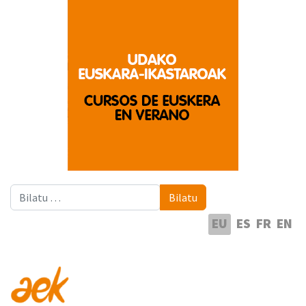
Bilatu
Bilatu
Hautatu hizkuntza
EU
ES
FR
EN