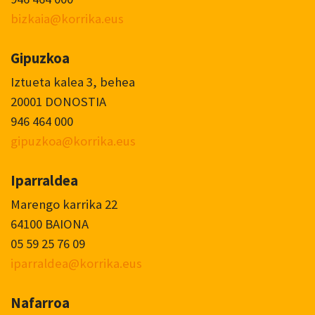
bizkaia@korrika.eus
Gipuzkoa
Iztueta kalea 3, behea
20001 DONOSTIA
946 464 000
gipuzkoa@korrika.eus
Iparraldea
Marengo karrika 22
64100 BAIONA
05 59 25 76 09
iparraldea@korrika.eus
Nafarroa