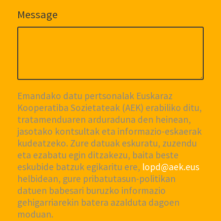
Message
Emandako datu pertsonalak Euskaraz
Kooperatiba Sozietateak (AEK) erabiliko ditu,
tratamenduaren arduraduna den heinean,
jasotako kontsultak eta informazio-eskaerak
kudeatzeko. Zure datuak eskuratu, zuzendu
eta ezabatu egin ditzakezu, baita beste
eskubide batzuk egikaritu ere,
lopd@aek.eus
helbidean, gure pribatutasun-politikan
datuen babesari buruzko informazio
gehigarriarekin batera azalduta dagoen
moduan.