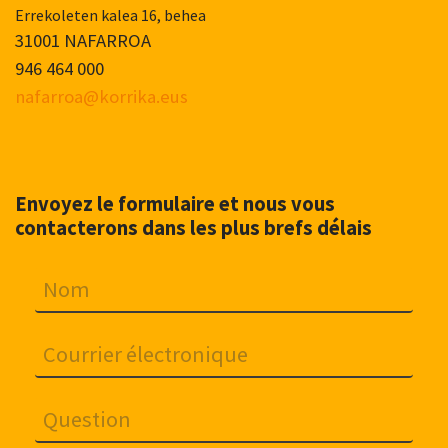
Errekoleten kalea 16, behea
31001 NAFARROA
946 464 000
nafarroa@korrika.eus
Envoyez le formulaire et nous vous
contacterons dans les plus brefs délais