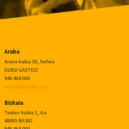
Araba
Arana kalea 30, behea
01002 GASTEIZ
946 464 000
araba@korrika.eus
Bizkaia
Txakur kalea 1, 4.a
48005 BILBO
946 464 000