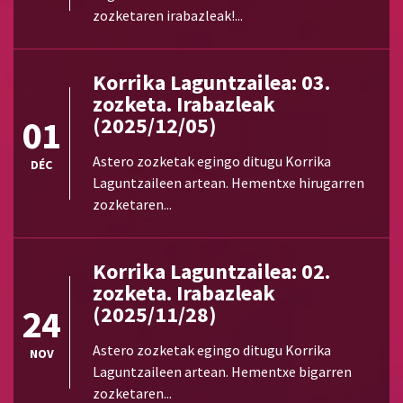
zozketaren irabazleak!...
Korrika Laguntzailea: 03.
zozketa. Irabazleak
01
(2025/12/05)
Astero zozketak egingo ditugu Korrika
DÉC
Laguntzaileen artean. Hementxe hirugarren
zozketaren...
Korrika Laguntzailea: 02.
zozketa. Irabazleak
24
(2025/11/28)
Astero zozketak egingo ditugu Korrika
NOV
Laguntzaileen artean. Hementxe bigarren
zozketaren...