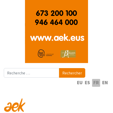
zozketa. IRABAZLEAK
02
(2026/02/06)
Astero zozketak egingo ditugu Korrika
FÉV
Laguntzaileen artean. Hementxe
zozketaren irabazleak!...
Korrika Laguntzailea: 11.
zozketa. IRABAZLEAK
26
(2026/01/30)
Rechercher
Rechercher
Astero zozketak egingo ditugu Korrika
JAN
Laguntzaileen artean. Hementxe
Sélectionnez votre langue
EU
ES
FR
EN
zozketaren irabazleak!...
Korrika Laguntzailea: 10.
zozketa.IRABAZLEAK