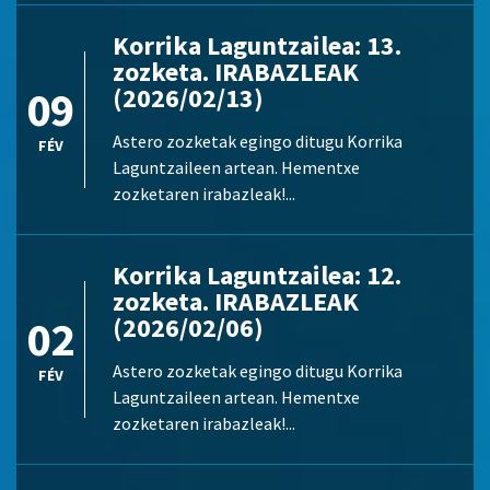
Korrika Laguntzailea: 13.
zozketa. IRABAZLEAK
09
(2026/02/13)
Astero zozketak egingo ditugu Korrika
FÉV
Laguntzaileen artean. Hementxe
zozketaren irabazleak!...
Korrika Laguntzailea: 12.
zozketa. IRABAZLEAK
02
(2026/02/06)
Astero zozketak egingo ditugu Korrika
FÉV
Laguntzaileen artean. Hementxe
zozketaren irabazleak!...