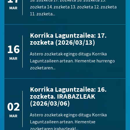
zozketa 14. zozketa 13. zozketa 12. zozketa
MAR
11. zozketa...
Korrika Laguntzailea: 17.
zozketa (2026/03/13)
16
Astero zozketak egingo ditugu Korrika
MAR
Laguntzaileen artean. Hementxe hurrengo
zozketaren...
Korrika Laguntzailea: 16.
zozketa. IRABAZLEAK
02
(2026/03/06)
Astero zozketak egingo ditugu Korrika
MAR
Laguntzaileen artean. Hementxe
zozketaren irabazleak!...