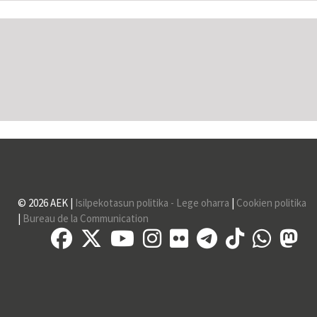
lehendabiziko zozketaren...
© 2026 AEK |
Isilpekotasun politika - Lege oharra
|
Cookien politika
|
Bureau de la Communication