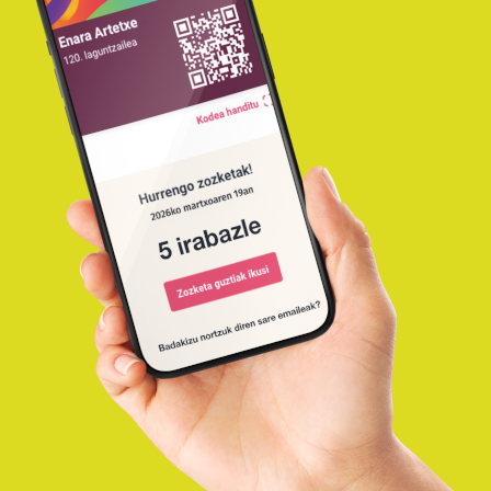
26
(2026/01/02)
Astero zozketak egingo ditugu Korrika
DÉC
Laguntzaileen artean. Hementxe
zozketaren irabazleak!...
Korrika Laguntzailea: 06.
zozketa.IRABAZLEAK
21
(2025/12/26)
Astero zozketak egingo ditugu Korrika
DÉC
Laguntzaileen artean. Hementxe
zozketaren irabazleak!...
Korrika Laguntzailea: 05.
zozketa. IRABAZLEAK
15
(2025/12/19)