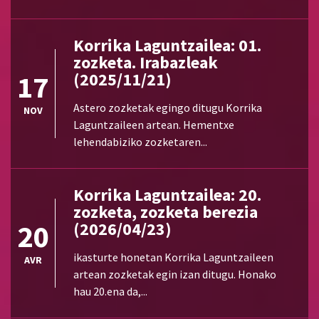
Korrika Laguntzailea: 01.
zozketa. Irabazleak
17
(2025/11/21)
Astero zozketak egingo ditugu Korrika
NOV
Laguntzaileen artean. Hementxe
lehendabiziko zozketaren...
Korrika Laguntzailea: 20.
zozketa, zozketa berezia
20
(2026/04/23)
ikasturte honetan Korrika Laguntzaileen
AVR
artean zozketak egin izan ditugu. Honako
hau 20.ena da,...