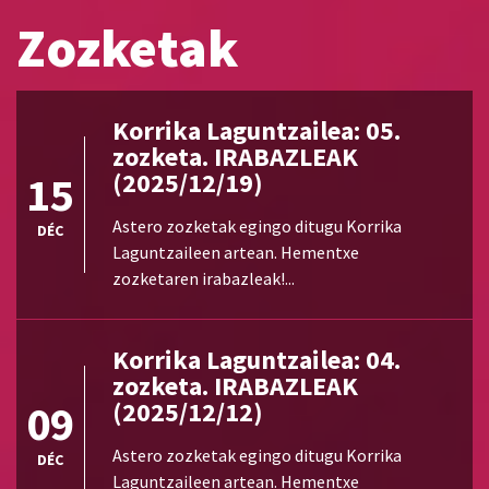
DÉC
Laguntzaileen artean. Hementxe
Zozketak
zozketaren irabazleak!...
Korrika Laguntzailea: 05.
zozketa. IRABAZLEAK
15
(2025/12/19)
Astero zozketak egingo ditugu Korrika
DÉC
Laguntzaileen artean. Hementxe
zozketaren irabazleak!...
Korrika Laguntzailea: 04.
zozketa. IRABAZLEAK
09
(2025/12/12)
Astero zozketak egingo ditugu Korrika
DÉC
Laguntzaileen artean. Hementxe