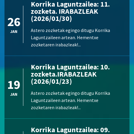
Korrika Laguntzailea: 11.
zozketa. IRABAZLEAK
26
(2026/01/30)
Astero zozketak egingo ditugu Korrika
JAN
Laguntzaileen artean. Hementxe
zozketaren irabazleak!...
Korrika Laguntzailea: 10.
zozketa.IRABAZLEAK
19
(2026/01/23)
Astero zozketak egingo ditugu Korrika
JAN
Laguntzaileen artean. Hementxe
zozketaren irabazleak!...
Korrika Laguntzailea: 09.