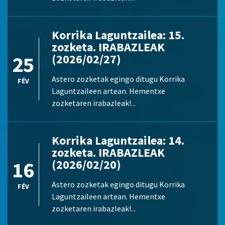
Korrika Laguntzailea: 15.
zozketa. IRABAZLEAK
25
(2026/02/27)
Astero zozketak egingo ditugu Korrika
FÉV
Laguntzaileen artean. Hementxe
zozketaren irabazleak!...
Korrika Laguntzailea: 14.
zozketa. IRABAZLEAK
16
(2026/02/20)
Astero zozketak egingo ditugu Korrika
FÉV
Laguntzaileen artean. Hementxe
zozketaren irabazleak!...