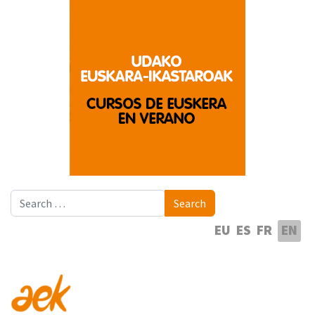
Search
Search
Select your language
EU
ES
FR
EN