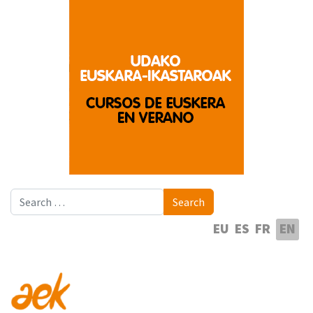
Search
Search
Select your language
EU
ES
FR
EN